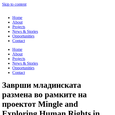
Skip to content
Home
About
Projects
News & Stories
Opportunities
Contact
Home
About
Projects
News & Stories
Opportunities
Contact
Заврши младинската
размена во рамките на
проектот Mingle and
Exploring Human Rights in