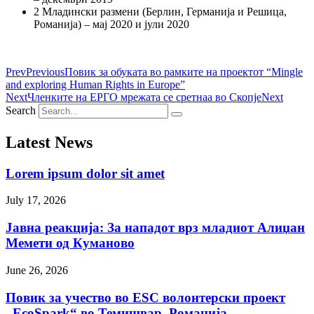
2 Младински размени (Берлин, Германија и Решица,
Романија) – мај 2020 и јули 2020
Prev
Previous
Повик за обуката во рамките на проектот “Mingle
and exploring Human Rights in Europe”
Next
Членките на ЕРГО мрежата се сретнаа во Скопје
Next
Search
Latest News
Lorem ipsum dolor sit amet
July 17, 2026
Јавна реакција: Зa нападот врз младиот Алиџан
Мемети од Куманово
June 26, 2026
Повик за учество во ESC волонтерски проект
„EcoSpark“ во Темишвар, Романија