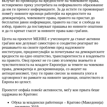
вклучат во промоција на вредностите на човековите права,
истовремено преку употребата на неформалното образование
да им ги пренесе информациите. За да истите ги промовираат
помеѓу нивните врсници работејќи на вредностите на
демократијата, човековите права, правото на пристап до
бесплатни јавни информации, правото на глас и слобода на
избор, правото да поставуваат прашања во нивните општини
и да го кренат гласот за нивните права како граѓани.
Целта на проектот MEHRE е учесниците да станат активни
граѓани кои делуваат самостојно и соодветно реагираат во
решавањето на своите проблеми пред надлежните
институции, придонесувајќи за почитување на демократските
вредности на едно општество, транспарентноста и владеењето
на правото. Овој проект не го само зголемува знаењето и
чувствителноста на младите Европејци за темите на човекови
права, демократија и дискриминација, со акцент на
антициганизмот, туку ги прави свесни за нивната улога и
одговорност во рамките на нивните заедници, општеството и
Европа во целост.
Проектот опфаќа повеќе активности, меѓу кои првата беше
оддржана во Кратово:
Обука за младински работници – Кратово (Македонија)
– декември 2019