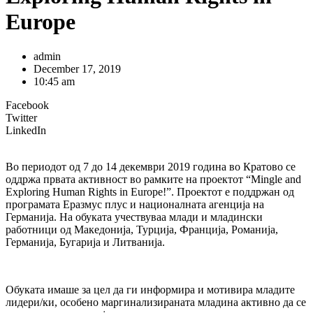
Europe
admin
December 17, 2019
10:45 am
Facebook
Twitter
LinkedIn
Во периодот од 7 до 14 декември 2019 година во Кратово се
оддржа првата активност во рамките на проектот “Mingle and
Exploring Human Rights in Europe!”. Проектот е поддржан од
програмата Еразмус плус и националната агенција на
Германија. На обуката учествуваа млади и младински
работници од Македонија, Турција, Франција, Романија,
Германија, Бугарија и Литванија.
Обуката имаше за цел да ги информира и мотивира младите
лидери/ки, особено маргинализираната младина активно да се