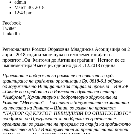
admin
March 30, 2018
12:43 pm
Facebook
Twitter
LinkedIn
Регионалната Ромска Образовна Младинска Асоцијација од 2
април 2018 година започнува со имплементацијата на
проектот „Од Фантоми до Активни граѓани“. Истиот, ќе се
имплементира 9 месеци, односно до 31.12.2018 година.
Проектот е поддржан во рамките на повикот за суб-
грантирање на граѓански организации Бр. 0818-6.1 објавен
од здружението Иницијатива за социјална промена – ИнСоК
–Скопје во соработка со Ромскиот едукативен центар
“Амбрела”, Хуманитарно и добротворно здружение на
Ромите “Месечина“ – Гостивар и Здружението за заштита
на правата на Ромите – Штип, во рамки на проектот
“НАДВОР ОД КРУГОТ- НЕВИДЛИВИ ВО ОПШТЕСТВОТО”
поддржан од Програмата за поддршка за граѓанските
организации во рамките на програма за акција на граѓанското
општество 2015 / Инструментот за претпристапна помош