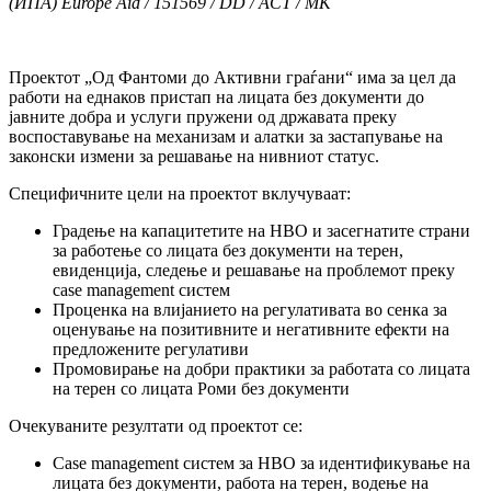
(ИПА) Europe Aid / 151569 / DD / ACT / MK
Проектот „Од Фантоми до Активни граѓани“ има за цел да
работи на еднаков пристап на лицата без документи до
јавните добра и услуги пружени од државата преку
воспоставување на механизам и алатки за застапување на
законски измени за решавање на нивниот статус.
Специфичните цели на проектот вклучуваат:
Градење на капацитетите на НВО и засегнатите страни
за работење со лицата без документи на терен,
евиденција, следење и решавање на проблемот преку
case management систем
Проценка на влијанието на регулативата во сенка за
оценување на позитивните и негативните ефекти на
предложените регулативи
Промовирање на добри практики за работата со лицата
на терен со лицата Роми без документи
Очекуваните резултати од проектот се:
Case management систем за НВО за идентификување на
лицата без документи, работа на терен, водење на