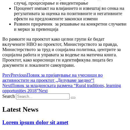
случај, процесирање и евидентирање
Проценет импакт на влијанието и извештај во сенка на
регулативата за оценка на позитивните и негативните
ефекти на предложените законски измени
Развиен прирачник за решавање на конкретни случаеви
и мерки за превенција
Во рамките на проектот како целни групи ќе бидат
вклучените НВО во проектот, Министерството за правда,
Министерството за труд и социјална политика, центрите за
социјална работа и управата за водење на матична книга.
Проектот, како корисници ги идентификува лицата без
документи и локалните самоуправи.
Prev
Previous
Повик за пријавување на учесници во
активностите на проектот „Делуваме заедно“!
Next
Повик за младинската размена “Rural traditions, learning
opportunities 2018”
Next
Search
Latest News
Lorem ipsum dolor sit amet