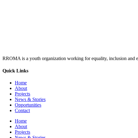
RROMA is a youth organization working for equality, inclusion and e
Quick Links
Home
About
Projects
News & Stories
Opportunities
Contact
Home
About
Projects
News & Stories