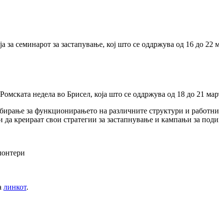
за семинарот за застапување, кој што се оддржува од 16 до 22 м
Ромската недела во Брисел, која што се оддржува од 18 до 21 ма
збирање за функционирањето на различните структури и работни
 да креираат свои стратегии за застапнување и кампањи за поди
лонтери
а
линкот
.