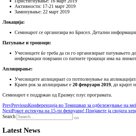
Пристигнување: 16 март 2019
Активности: 17-21 март 2019
Заминување: 22 март 2019
Локација:
Семинарот се организира во Брисел. Детални информации 
Патување и трошоци:
Учесниците ќе треба да си го организираат патувањето д
информации поврзани со патните трошоци има на линкот
Аплицирање:
Учесниците аплицираат со потполнување на апликацијат
Краен рок за аплицирање е
20 февруари 2019
, до крајот 
Семинарот е поддржан од Еразмус плус програмата.
Prev
Previous
Конференција во Темишвар за одбележување на ме
Next
Рокот истекува на 15-ти февруари! Пријавете ја својата хер
Search
Latest News