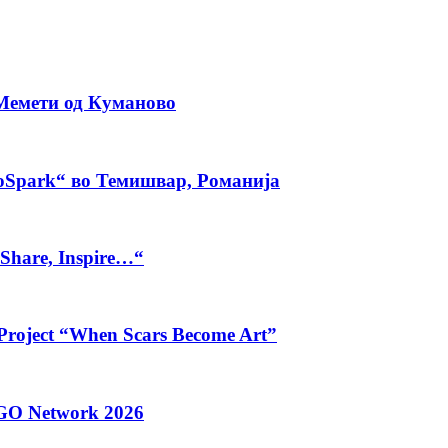
 Мемети од Куманово
coSpark“ во Темишвар, Романија
 Share, Inspire…“
e Project “When Scars Become Art”
GO Network 2026