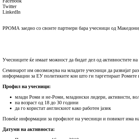
Facebook
Twitter
LinkedIn
РРОМА заедно со своите партнери бара учесници од Македонија 
Учесниците ќе имаат можност да бидат дел од активностите на 
Семинарот им овозможува на младите учесници да развијат ра
информации за ЕУ политиките кои што ги таргетираат Ромите и
Профил на учесници:
млади Роми и не-Роми, младински лидери, активисти, во
на возраст од 18 до 30 години
да го користат англискиот како работен јазик
Повеќе информации за профилот на учесници и повикот има н
Датуми на активноста: