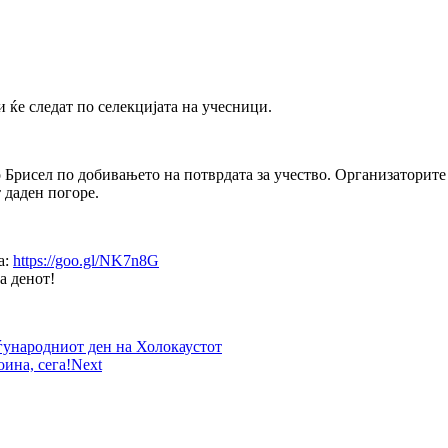
ќе следат по селекцијата на учесници.
о Брисел по добивањето на потврдата за учество. Организаторите
 даден погоре.
а:
https://goo.gl/NK7n8G
на денот!
ѓународниот ден на Холокаустот
оина, сега!
Next