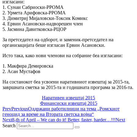
изгласани:
1. Сунаи Сабриоски-РРОМА
2. Урмета Арифовска-РРОМА
3. Димитриј Мијаловски-Токсик Комикс
4. Ервин Асановски-надворешен член
5. Јасмина Давитковска-РЦОР
За претседател на одборот, и заменик-претседател на
организацијата беше изгласан Ервин Асановски.
Исто така, како нови членови на собрание беа изгласани:
1. Макфира Демировска
2. Асан Мустафов
На состанокот беа усвоени наративниот извештај за 2015-та,
завршната сметка за 2015-та и годишната програма за 2016-та.
Наративен извештај 2015
Финансиски извештај 2015
Prev
Previous
Оддржани работилници на тема „Ромскиот
геноцид за време на Втората светска војна“
Next
8-th of April – We can do it! Better, faster, harder…!!!
Next
Search