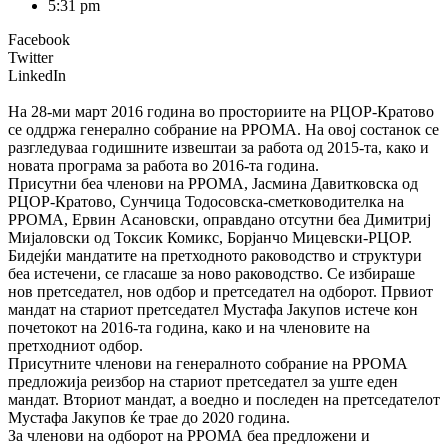
5:31 pm
Facebook
Twitter
LinkedIn
На 28-ми март 2016 година во просториите на РЦОР-Кратово
се оддржа генерално собрание на РРОМА. На овој состанок се
разгледуваа годишните извештаи за работа од 2015-та, како и
новата програма за работа во 2016-та година.
Присутни беа членови на РРОМА, Јасмина Давитковска од
РЦОР-Кратово, Сунчица Тодосовска-сметководителка на
РРОМА, Ервин Асановски, оправдано отсутни беа Димитриј
Мијаловски од Токсик Комикс, Борјанчо Мицевски-РЦОР.
Бидејќи мандатите на претходното раководство и структури
беа истечени, се гласаше за ново раководство. Се избираше
нов претседател, нов одбор и претседател на одборот. Првиот
мандат на стариот претседател Мустафа Јакупов истече кон
почетокот на 2016-та година, како и на членовите на
претходниот одбор.
Присутните членови на генералното собрание на РРОМА
предложија реизбор на стариот претседател за уште еден
мандат. Вториот мандат, а воедно и последен на претседателот
Мустафа Јакупов ќе трае до 2020 година.
За членови на одборот на РРОМА беа предложени и