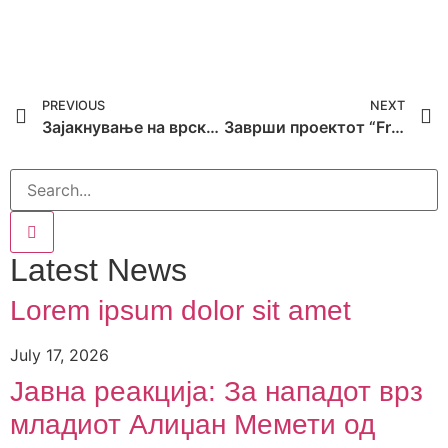
PREVIOUS
NEXT
Зајакнување на врските: Работата на RROMA низ Европа
Заврши проектот “From Awareness To Action – Youth and the Roma Holocaust”
Latest News
Lorem ipsum dolor sit amet
July 17, 2026
Јавна реакција: Зa нападот врз
младиот Алиџан Мемети од