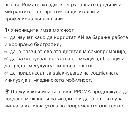
што се Ромите, младите од руралните средини и
мигрантите – со практични дигитални и
професионални вештини.
🎯 Учесниците имаа можност:
✅ да научат како да користат АИ за барање работа
и креирање биографии,
✅ да ја развијат својата дигитална самопромоција,
✅ да разменуваат искуства со млади од 6 земји и
да градат меѓукултурни пријателства,
✅ да придонесат за зајакнување на социјалната
инклузија и младинската мобилност.
🌍 Преку вакви иницијативи, РРОМА продолжува да
создава можности за младите и да ја поттикнува
нивната активна улога во современото општество.