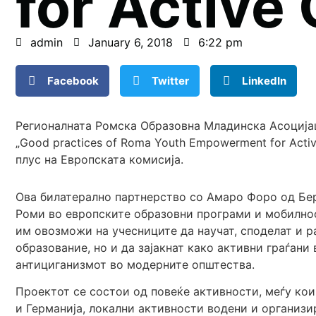
for Active 
admin
January 6, 2018
6:22 pm
Facebook
Twitter
LinkedIn
Регионалната Ромска Образовна Младинска Асоцијац
„Good practices of Roma Youth Empowerment for Acti
плус на Европската комисија.
Ова билатерално партнерство со Амаро Форо од Бер
Роми во европските образовни програми и мобилнос
им овозможи на учесниците да научат, споделат и 
образование, но и да зајакнат како активни граѓани
антициганизмот во модерните општества.
Проектот се состои од повеќе активности, меѓу к
и Германија, локални активности водени и организи