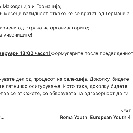
о Македонија и Германија;
6 месеци валидност откако ќе се вратат од Германија!
криени од страна на организаторите;
а учесниците!
евруари
18:00 часот!
Формуларите после предвиденио
вате дел од процесот на селекција. Доколку, бидете
те патничко осигурување. Исто така, доколку бидете
тоа се откажете, се обврзувате на одговорност да ги
NEXT
Коалиција на Ромски НВО-и во рамките на проектот„Заедничка иницијатива за зајакнување на Ромското граѓанско општество на западен Балкан и Турција“
Roma Youth, European Youth 4