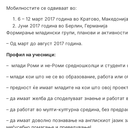
Мобилностите се одвиваат во:
6 – 12 март 2017 година во Кратово, Македониј
Јуни 2017 година во Берлин, Германија
Формирање младински групи, планови и активности
– Од март до август 2017 година.
Профил на учесници:
– млади Роми и не-Роми средношколци и студенти о
– млади кои што не се во образование, работа или обу
– предност ќе имаат младите на кои што овој проек
– да имаат желба да споделуваат знаење и работат в
– да работат во мулти-културна средина, без предра
– да имаат доволно познавање на англискиот јазик 
меѓусебно помагање и преведување!