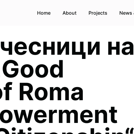
Home
About
Projects
News 
учесници н
„Good
of Roma
powerment