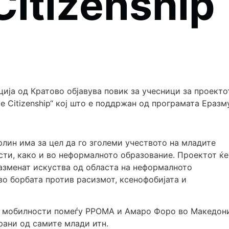
Citizenship
ија од Кратово објавува повик за учесници за проекто
ve Citizenship“ кој што е поддржан од програмата Еразм
лин има за цел да го зголеми учеството на младите
ти, како и во неформалното образование. Проектот ќе
разменат искуства од областа на неформалното
 во борбата против расизмот, ксенофобијата и
ои мобилности помеѓу РРОМА и Амаро Форо во Македон
рани од самите млади итн.