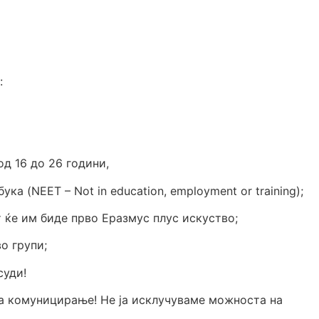
а
:
д 16 до 26 години,
ка (NEET – Not in education, employment or training);
т ќе им биде прво Еразмус плус искуство;
о групи;
суди!
за комуницирање! Не ја исклучуваме можноста на