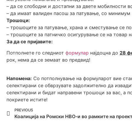
– да се слободни и достапни за двете мобилности в
– да имаат валиден пасош за патување, со минимум 
Трошоци:
– трошоците за патување, храна и сместување се по
– трошоците за патничко осигурување се на товар н
За да се пријавите:
Потполнете го следниот
формулар
најдоцна до
28 ф
рок, нема да се земаат во предвид!
Напомена:
Со потполнување на формуларот вие стану
селектирани се обврзувате задолжително да извади
селектирани и бидат направени трошоци за вас, а по
покриете истите!
PREVIOUS