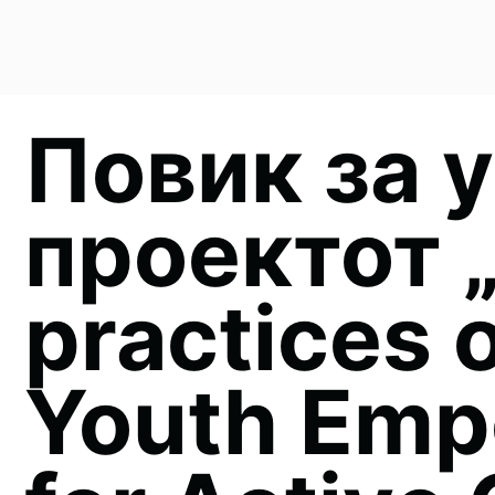
Повик за 
проектот 
practices 
Youth Em