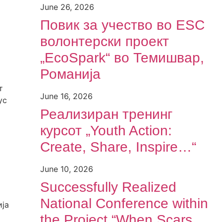
“
June 26, 2026
Повик за учество во ESC
волонтерски проект
„EcoSpark“ во Темишвар,
Романија
т
June 16, 2026
ус
Реализиран тренинг
курсот „Youth Action:
Create, Share, Inspire…“
June 10, 2026
Successfully Realized
National Conference within
ија
the Project “When Scars