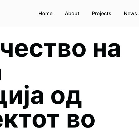
Home
About
Projects
News 
учество на
а
ија од
ктот во