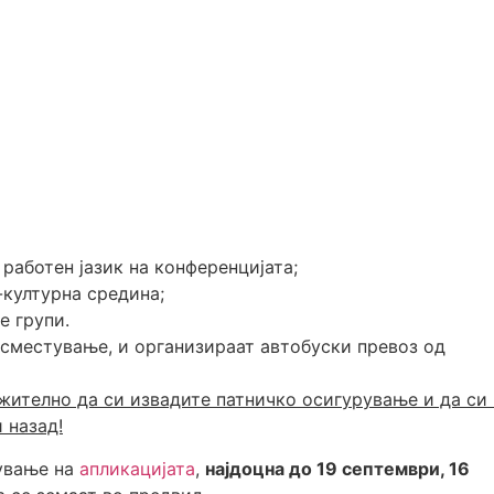
 работен јазик на конференцијата;
-културна средина;
е групи.
 сместување, и организираат автобуски превоз од
жително да си извадите патничко осигурување и да си 
 назад!
нување на
апликацијата
,
најдоцна до 19 септември, 16