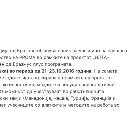
ија од Кратово објавува повик за учесници на завршна
ерство на РРОМА во рамките на проектот „ИЛТА-
н од Еразмус плус програмата.
а) во период од 21-23.10.2016 година.
На самата
методологијата креирана во рамките на проектот.
 активности кај младите и понуди свои креативни
аат можност да учествуваат во работилниците
ки земји (Македонија, Чешка, Турција, Франција и
аат учесниците со алатките и методите на работа во