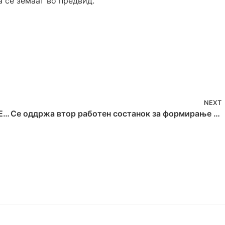
 се земаат во предвид.
NEXT
Започна реализацијата на проектот “YEA – Youth Employment Action! Младинска акција за вработување!”
Се оддржа втор работен состанок за формирање на коалиција во рамките на проектот поддржан од Европската комисија „Заедничка иницијатива за зајакнување на Ромското граѓанско општество на западен Балкан и Турција“