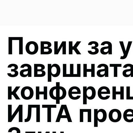
Повик за 
завршнат
конференц
ИЛТА прое