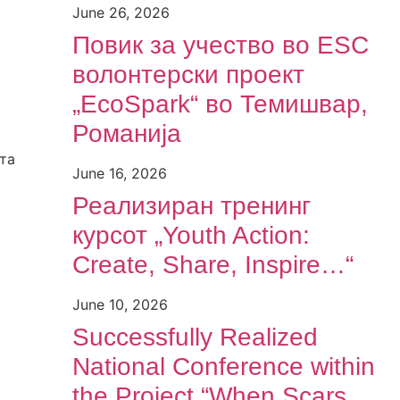
June 26, 2026
Повик за учество во ESC
волонтерски проект
„EcoSpark“ во Темишвар,
Романија
та
June 16, 2026
Реализиран тренинг
курсот „Youth Action:
Create, Share, Inspire…“
June 10, 2026
Successfully Realized
National Conference within
the Project “When Scars