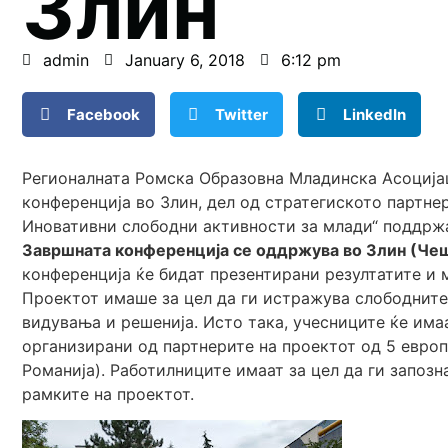
Злин
admin
January 6, 2018
6:12 pm
Facebook
Twitter
LinkedIn
Регионалната Ромска Образовна Младинска Асоцијац
конференција во Злин, дел од стратегиското партн
Иновативни слободни активности за млади“ поддржа
Завршната конференција се оддржува во Злин (Чешк
конференција ќе бидат презентирани резултатите и 
Проектот имаше за цел да ги истражува слободните
видувања и решенија. Исто така, учесниците ќе им
организирани од партнерите на проектот од 5 европс
Романија). Работилниците имаат за цел да ги запозн
рамките на проектот.