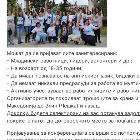
Можат да се пријават сите заинтересирани:
– Младински работници, лидери, волонтери и др.;
– На возраст од 18-35 години;
– Да имаат познавање на англискиот јазик, бидејќи е
– Да немаат никакви предрасуди за работа во мулти
– Активно учествуваат во работилниците и работнит
Организаторите ги покриваат трошоците за храна и
Македонија до Злин (Чешка) и назад.
Доколку, бидете селектирани на вас останува задол
покриете патот до договореното место за поаѓање и
Пријавување за конференцијата се врши со потпол