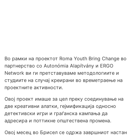
Во рамки на проектот Roma Youth Bring Change во
партнерство со Autonómia Alapítvány и ERGO
Network ви ги претставуваме методологиите и
студиите на случај креирани во времетраење на
проектните активности.
Овој проект имаше за цел преку соединување на
две креативни алатки, гејмификација односно
детективски игри и граѓанска кампања да
адресира и поттикне општествена промена.
Овој месец во Брисел се одржа завршниот настан