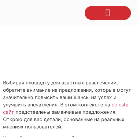
Выбирая площадку для азартных развлечений,
обратите внимание на предложения, которые могут
значительно повысить ваши шансы на успех и
улучшить впечатления. В этом контексте на
epicstar
сайт
представлены заманчивые предложения.
Открою для вас детали, основанные на реальных
мнениях пользователей.