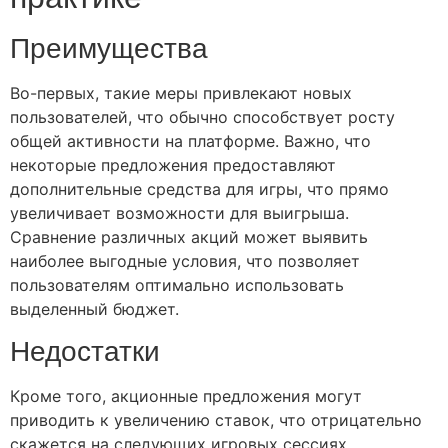
Преимущества
Во-первых, такие меры привлекают новых
пользователей, что обычно способствует росту
общей активности на платформе. Важно, что
некоторые предложения предоставляют
дополнительные средства для игры, что прямо
увеличивает возможности для выигрыша.
Сравнение различных акций может выявить
наиболее выгодные условия, что позволяет
пользователям оптимально использовать
выделенный бюджет.
Недостатки
Кроме того, акционные предложения могут
приводить к увеличению ставок, что отрицательно
скажется на следующих игровых сессиях.