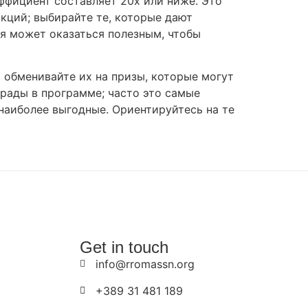
ффициент составляет 20x или ниже. Это
кций; выбирайте те, которые дают
я может оказаться полезным, чтобы
 обменивайте их на призы, которые могут
грады в программе; часто это самые
наиболее выгодные. Ориентируйтесь на те
Get in touch
info@rromassn.org
+389 31 481 189