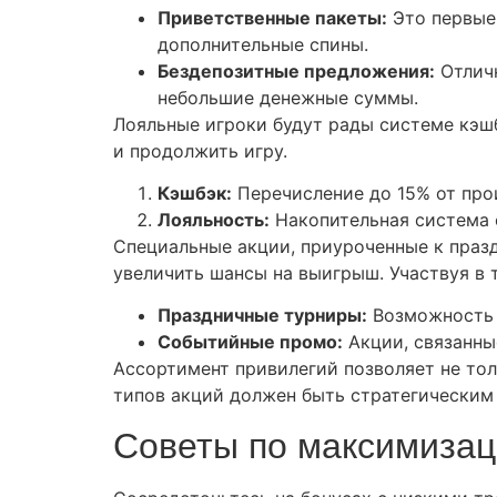
Приветственные пакеты:
Это первые 
дополнительные спины.
Бездепозитные предложения:
Отличн
небольшие денежные суммы.
Лояльные игроки будут рады системе кэш
и продолжить игру.
Кэшбэк:
Перечисление до 15% от про
Лояльность:
Накопительная система 
Специальные акции, приуроченные к праз
увеличить шансы на выигрыш. Участвуя в 
Праздничные турниры:
Возможность 
Событийные промо:
Акции, связанны
Ассортимент привилегий позволяет не то
типов акций должен быть стратегическим
Советы по максимиза