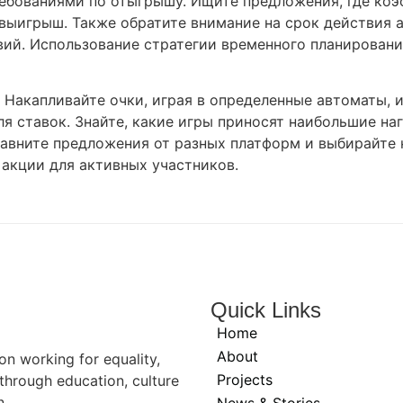
ебованиями по отыгрышу. Ищите предложения, где коэ
выигрыш. Также обратите внимание на срок действия а
вий. Использование стратегии временного планировани
Накапливайте очки, играя в определенные автоматы, и
я ставок. Знайте, какие игры приносят наибольшие на
авните предложения от разных платформ и выбирайте 
акции для активных участников.
Quick Links
Home
About
n working for equality,
Projects
hrough education, culture
n.