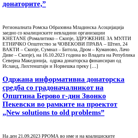
донаторите,”
Регионалната Ромска Образовна Младинска Асоцијација
заедно со коалициските невладини организации
KHETANE (Ромалитико – Скопје, ЗДРУЖЕНИЕ ЗА МУЛТИ
ЕТНИЧКО Општество за ЧОВЕКОВИ ПРАВА – Штип, 24
ВАКТИ – Скопје, Сумнал – Битола, Дром – Куманово, Лачо
Диве – Скопје), на 16.10.2023 година во Владата на Република
Северна Македонија, одржа донаторска финансиран од
Исланд, Лихтенштајн и Норвешка преку […]
Одржана информативна донаторска
средба со градоначалникот на
Општина Берово г-дин Звонко
Пекевски во рамките на проектот
„New solutions to old problems”
На ден 21.09.2023 РРОМА во име и на коалициските