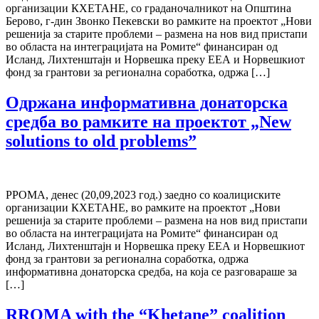
организации КХЕТАНЕ, со граданочалникот на Општина
Берово, г-дин Звонко Пекевски во рамките на проектот „Нови
решенија за старите проблеми – размена на нов вид пристапи
во областа на интеграцијата на Ромите“ финансиран од
Исланд, Лихтенштајн и Норвешка преку ЕЕА и Норвешкиот
фонд за грантови за регионална соработка, одржа […]
Одржана информативна донаторска
средба во рамките на проектот „New
solutions to old problems”
РРОМА, денес (20,09,2023 год.) заедно со коалициските
организации КХЕТАНЕ, во рамките на проектот „Нови
решенија за старите проблеми – размена на нов вид пристапи
во областа на интеграцијата на Ромите“ финансиран од
Исланд, Лихтенштајн и Норвешка преку ЕЕА и Норвешкиот
фонд за грантови за регионална соработка, одржа
информативна донаторска средба, на која се разговараше за
[…]
RROMA with the “Khetane” coalition