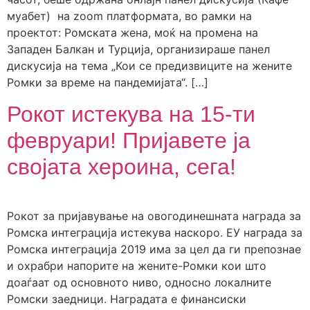
муабет) на zoom платформата, во рамки на
проектот: Ромската жена, моќ на промена на
Западен Балкан и Турција, организираше панел
дискусија на тема „Кои се предизвиците на жените
Ромки за време на пандемијата“. […]
Рокот истекува на 15-ти
февруари! Пријавете ја
својата хероина, сега!
Рокот за пријавување на овогодинешната награда за
Ромска интеграција истекува наскоро. ЕУ награда за
Ромска интеграција 2019 има за цел да ги препознае
и охрабри напорите на жените-Ромки кои што
доаѓаат од основното ниво, односно локалните
Ромски заедници. Наградата е финансиски