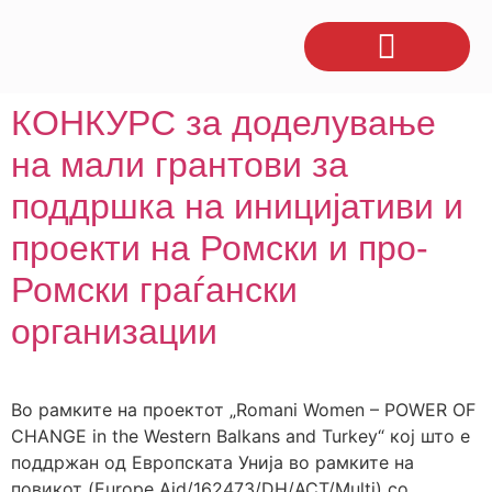
КОНКУРС за доделување
на мали грантови за
поддршка на иницијативи и
проекти на Ромски и про-
Ромски граѓански
организации
Во рамките на проектот „Romani Women – POWER OF
CHANGE in the Western Balkans and Turkey“ кој што е
поддржан од Европската Унија во рамките на
повикот (Europe Aid/162473/DH/ACT/Multi) со