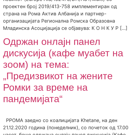
проектен број 2019/413-758 имплементиран од
страна на Рома Актив Албанија и партнер-
организацијата Регионална Ромска Образовна
Младинска Асоцијација се објавува: К О Н К У Р […]
Одржан онлајн панел
дискусија (кафе муабет на
зоом) на тема:
„Предизвикот на жените
Ромки за време на
пандемијата“
РРОМА заедно со коалицијата Khetane, на ден
21.12.2020 година (понеделник), со почеток од 17.00
часот, беше одржана онлајн панел дискусија (Кафе