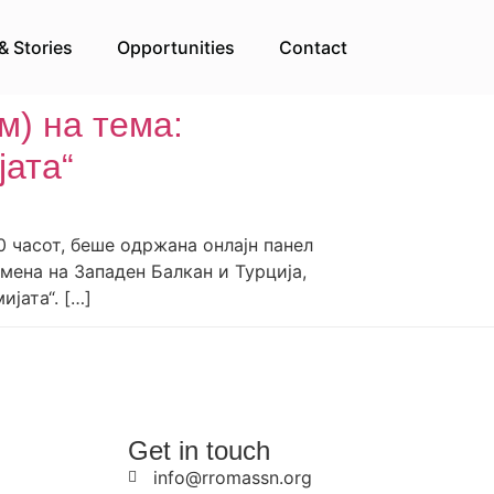
& Stories
Opportunities
Contact
м) на тема:
јата“
0 часот, беше одржана онлајн панел
мена на Западен Балкан и Турција,
јата“. […]
Get in touch
info@rromassn.org