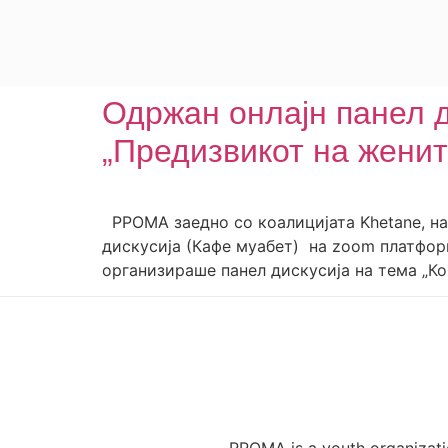
Одржан онлајн панел д
„Предизвикот на женит
РРОМА заедно со коалицијата Khetane, на д
дискусија (Кафе муабет) на zoom платформ
организираше панел дискусија на тема „Ко
RROMA is a youth organizatio