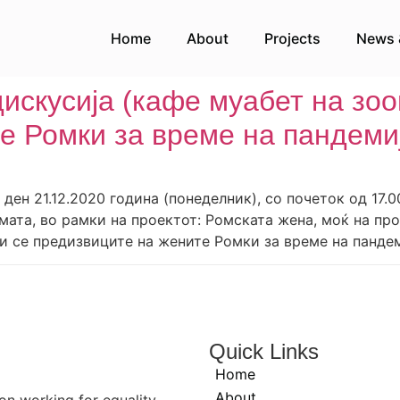
Home
About
Projects
News 
искусија (кафе муабет на зоо
е Ромки за време на пандеми
ен 21.12.2020 година (понеделник), со почеток од 17.0
ата, во рамки на проектот: Ромската жена, моќ на про
и се предизвиците на жените Ромки за време на пандеми
Quick Links
Home
About
n working for equality,