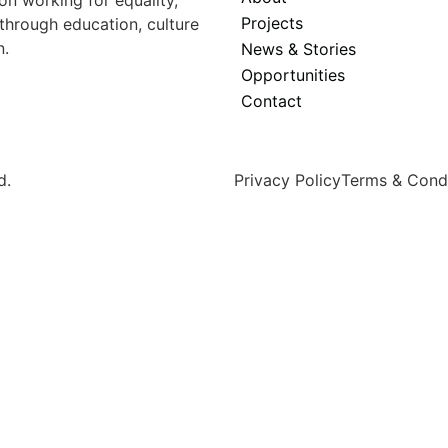
Projects
hrough education, culture
n.
News & Stories
Opportunities
Contact
d.
Privacy Policy
Terms & Condi