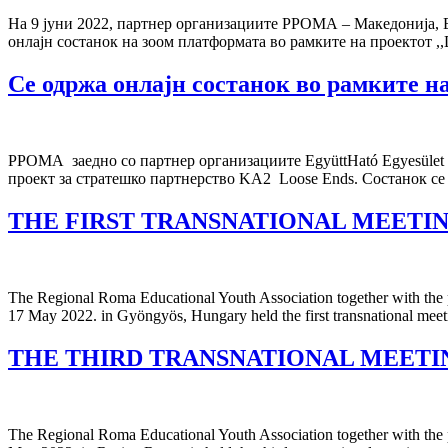
На 9 јуни 2022, партнер организациите РРОМА – Македонија, Együ
онлајн состанок на зоом платформата во рамките на проектот ,,Digi
Се одржа онлајн состанок во рамките на
РРОМА заедно со партнер организациите EgyüttHató Egyesület / C
проект за стратешко партнерство KA2 Loose Ends. Состанок се 
THE FIRST TRANSNATIONAL MEETIN
The Regional Roma Educational Youth Association together with the 
17 May 2022. in Gyöngyös, Hungary held the first transnational meet
THE THIRD TRANSNATIONAL MEETI
The Regional Roma Educational Youth Association together with the 