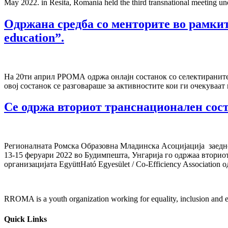
May 2022. in Resita, Romania held the third transnational meeting u
Одржана средба со менторите во рамките н
education”.
На 20ти април РРОМА одржа онлајн состанок со селектираните мент
овој состанок се разговараше за активностите кои ги очекуваат 
Се одржа вториот транснационален со
Регионалната Ромска Образовна Младинска Асоцијација заедно со
13-15 феруари 2022 во Будимпешта, Унгарија го одржаа вторио
организацијата EgyüttHató Egyesület / Co-Efficiency Association 
RROMA is a youth organization working for equality, inclusion and e
Quick Links