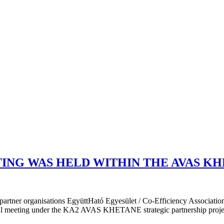
ING WAS HELD WITHIN THE AVAS K
partner organisations EgyüttHató Egyesület / Co-Efficiency Associat
al meeting under the KA2 AVAS KHETANE strategic partnership project.