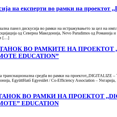
ја на експерти во рамки на проектот ,,
лна панел дискусија во рамки на истражувањето за цел на импле
јација од Северна Македонија, Nevo Parudimos од Романија и Eg
и […]
НОК ВО РАМКИТЕ НА ПРОЕКТОТ ,,D
OMOTE EDUCATION”
транснационална средба во рамки на проектот,,DIGITALIZE – Tools
, EgyüttHató Egyesület / Co-Efficiency Association – Унгарија, 
АНОК ВО РАМКИ НА ПРОЕКТОТ ,,DI
OMOTE” EDUCATION