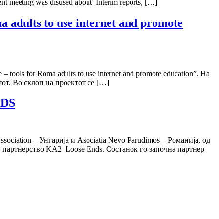
ent meeting was disused about Interim reports, […]
 adults to use internet and promote
ols for Roma adults to use internet and promote education”. На
тот. Во склоп на проектот се […]
NDS
ociation – Унгарија и Asociatia Nevo Parudimos – Романија, од
о партнерство KA2 Loose Ends. Состанок го започна партнер