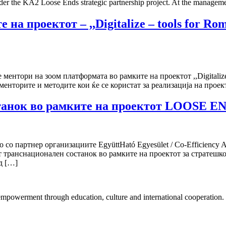
nder the KA2 Loose Ends strategic partnership project. At the managem
а проектот – ,,Digitalize – tools for Roma
ори на зоом платформата во рамките на проектот ,,Digitalize – to
менторите и методите кои ќе се користат за реализација на проек
станок во рамките на проектот LOOSE E
 партнер организациите EgyüttHató Egyesület / Co-Efficiency Ass
т транснационален состанок во рамките на проектот за стратешк
од […]
mpowerment through education, culture and international cooperation.