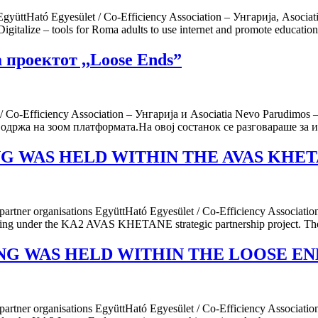
ttHató Egyesület / Co-Efficiency Association – Унгарија, Asocia
talize – tools for Roma adults to use internet and promote educati
 проектот ,,Loose Ends”
o-Efficiency Association – Унгарија и Asociatia Nevo Parudimos 
одржа на зоом платформата.На овој состанок се разговараше за и
G WAS HELD WITHIN THE AVAS KHE
partner organisations EgyüttHató Egyesület / Co-Efficiency Associat
ing under the KA2 AVAS KHETANE strategic partnership project. The fir
NG WAS HELD WITHIN THE LOOSE EN
partner organisations EgyüttHató Egyesület / Co-Efficiency Associat