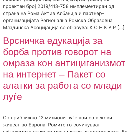
проектен број 2019/413-758 имплементиран од
страна на Рома Актив Албанија и партнер-
организацијата Регионална Ромска Образовна
Младинска Асоцијација се објавува: К О Н К У Р […]
Врсничка едукација за
борба против говорот на
омраза кон антициганизмот
на интернет – Пакет со
алатки за работа со млади
луѓе
Со приближно 12 милиони луѓе кои со векови
живеат во Европа, Ромите го сочинуваат
најголемото етничко малцинство на континентот. Во