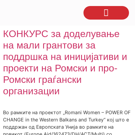
КОНКУРС за доделување
на мали грантови за
поддршка на иницијативи и
проекти на Ромски и про-
Ромски граѓански
организации
Во рамките на проектот „Romani Women – POWER OF
CHANGE in the Western Balkans and Turkey“ кој што е
поддржан од Европската Унија во рамките на
повикот (Europe Aid/162473/DH/ACT/Multi) со