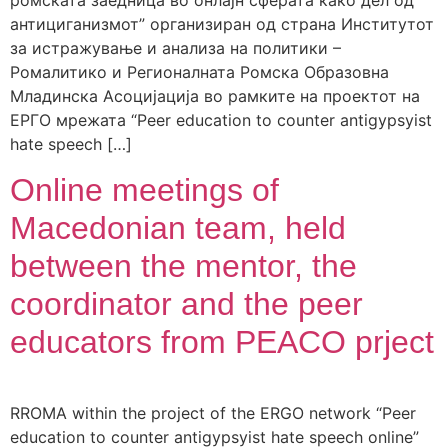
ромската заедница во онлајн сферата како дел од
антициганизмот” организиран од страна Институтот
за истражување и анализа на политики –
Ромалитико и Регионалната Ромска Образовна
Младинска Асоцијација во рамките на проектот на
ЕРГО мрежата “Peer education to counter antigypsyist
hate speech […]
Online meetings of
Macedonian team, held
between the mentor, the
coordinator and the peer
educators from PEACO prject
RROMA within the project of the ERGO network “Peer
education to counter antigypsyist hate speech online”