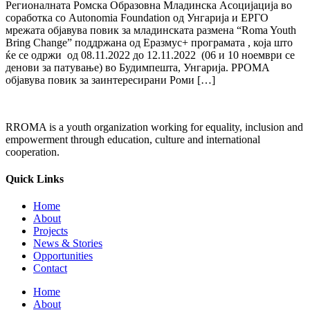
Регионалната Ромска Образовна Младинска Асоцијација во
соработка со Autonomia Foundation од Унгарија и ЕРГО
мрежата објавува повик за младинската размена “Roma Youth
Bring Change” поддржана од Еразмус+ програмата , која што
ќе се одржи од 08.11.2022 до 12.11.2022 (06 и 10 ноември се
денови за патување) во Будимпешта, Унгарија. РРОМА
објавува повик за заинтересирани Роми […]
RROMA is a youth organization working for equality, inclusion and
empowerment through education, culture and international
cooperation.
Quick Links
Home
About
Projects
News & Stories
Opportunities
Contact
Home
About