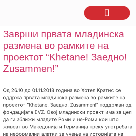
Заврши првата младинска
размена во рамките на
проектот “Khetane! Заедно!
Zusammen!”
Од 26.10 до 01.11.2018 година во Хотел Кратис се
оддржа првата младинска размена во рамките на
проектот “Khetane! Заедно! Zusammen!” поддржан од
фондацијата EVZ. Овој младински проект има за цел
да ги зближи младите Роми и не-Роми кои што
живеат во Македонија и Германија преку употребата
на неформални алатки за учење на историјата на