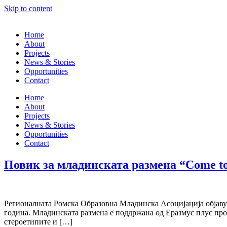
Skip to content
Home
About
Projects
News & Stories
Opportunities
Contact
Home
About
Projects
News & Stories
Opportunities
Contact
Повик за младинската размена “Come to
Регионалната Ромска Образовна Младинска Асоцијација објавува
година. Младинската размена е поддржана од Еразмус плус прог
стероетипите и […]