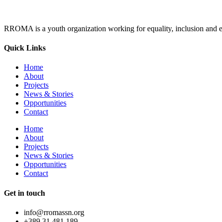
RROMA is a youth organization working for equality, inclusion and e
Quick Links
Home
About
Projects
News & Stories
Opportunities
Contact
Home
About
Projects
News & Stories
Opportunities
Contact
Get in touch
info@rromassn.org
+389 31 481 189