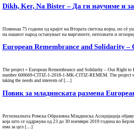
Dikh, Ker, Na Bister – Да ги научиме и 
Поминаа 75 години од крајот на Втората светска војна, но сè 
на нашиот народ остануваат на маргините, непознати и игнорир
European Remembrance and Solidarity – 
The project « European Remembrance and Solidarity – Our Right to 
number 600669-CITIZ-1-2018-1-MK-CITIZ-REMEM. The project was i
taking the needs and interests of […]
Повик за младинската размена Europea
Регионалната Ромска Образовна Младинска Асоцијација објавув
која што се оддржува од 23 до 30 ноември 2019 година во Бер
има за цел […]