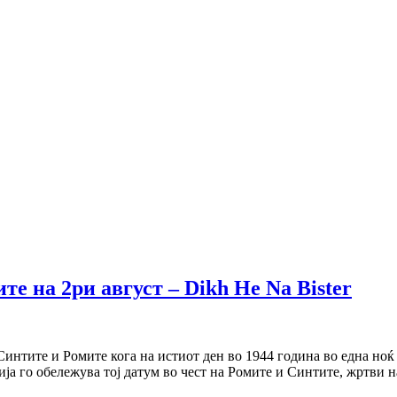
е на 2ри август – Dikh He Na Bister
 Синтите и Ромите кога на истиот ден во 1944 година во една н
ија го обележува тој датум во чест на Ромите и Синтите, жртви 