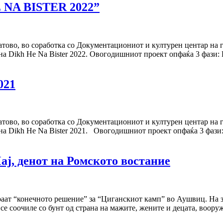
NA BISTER 2022”
тово, во соработка со Документациониот и културен центар на 
 на Dikh He Na Bister 2022. Овогодишниот проект опфаќа 3 фази:
021
тово, во соработка со Документациониот и културен центар на 
 на Dikh He Na Bister 2021. Овогодишниот проект опфаќа 3 фази
Мај, денот на Ромското востание
ираат “конечното решение” за “Циганскиот камп” во Аушвиц. На 
 се соочиле со бунт од страна на мажите, жените и децата, воор