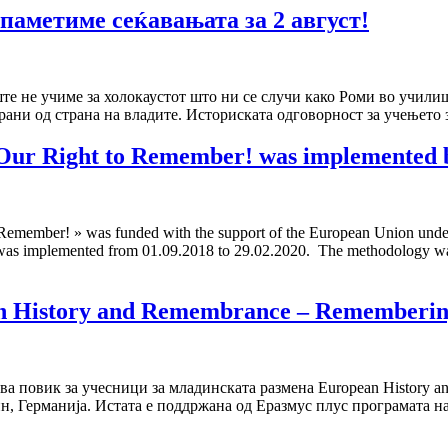
запаметиме сеќавањата за 2 август!
уште не учиме за холокаустот што ни се случи како Роми во учил
ани од страна на владите. Историската одговорност за учењето 
Our Right to Remember! was implemented 
Remember! » was funded with the support of the European Union under
mplemented from 01.09.2018 to 29.02.2020. The methodology was ba
n History and Remembrance – Rememberin
а повик за учесници за младинската размена European History a
лин, Германија. Истата е поддржана од Еразмус плус програмата