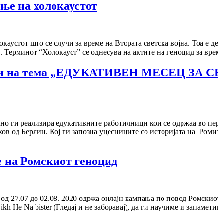
ање на холокаустот
локаустот што се случи за време на Втората светска војна. Тоа е
 Терминот “Холокауст” се однесува на актите на геноцид за вре
ници на тема „ЕДУКАТИВЕН МЕСЕЦ З
о ги реализира едукативните работилници кои се одржаа во пер
ков од Берлин. Кој ги запозна уцесниците со историјата на Р
 на Ромскиот геноцид
.07 до 02.08. 2020 одржа онлајн кампања по повод Ромскиот 
 He Na bister (Гледај и не заборавај), да ги научиме и запамети