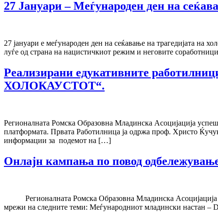
27 Јануари – Меѓународен ден на сеќав
27 јануари е меѓународен ден на сеќавање на трагедијата на хо
луѓе од страна на нацистичкиот режим и неговите соработници.
Реализирани едукативните работил
ХОЛОКАУСТОТ“.
Регионалната Ромска Образовна Младинска Асоцијација успешн
платформата. Првата Работилница ја одржа проф. Христо Ќучу
информации за подемот на […]
Онлајн кампања по повод одбележување
Регионалната Ромска Образовна Младинска Асоцијација од 27
мрежи на следните теми: Меѓународниот младински настан – Dikh