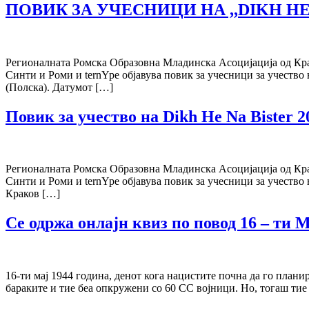
ПОВИК ЗА УЧЕСНИЦИ НА ,,DIKH HE 
Регионалната Ромска Образовна Младинска Асоцијација од Кра
Синти и Роми и ternYpe објавува повик за учесници за учество
(Полска). Датумот […]
Повик за учество на Dikh He Na Bister 2
Регионалната Ромска Образовна Младинска Асоцијација од Кра
Синти и Роми и ternYpe објавува повик за учесници за учество
Краков […]
Се одржа онлајн квиз по повод 16 – ти 
16-ти мај 1944 година, денот кога нацистите почна да го план
бараките и тие беа опкружени со 60 СС војници. Но, тогаш тие