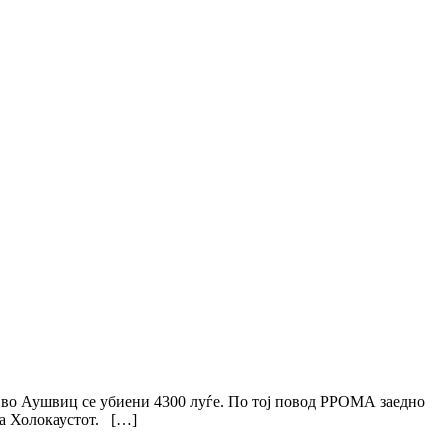
оќ во Аушвиц се убиени 4300 луѓе. По тој повод РРОМА заедно
на Холокаустот. […]