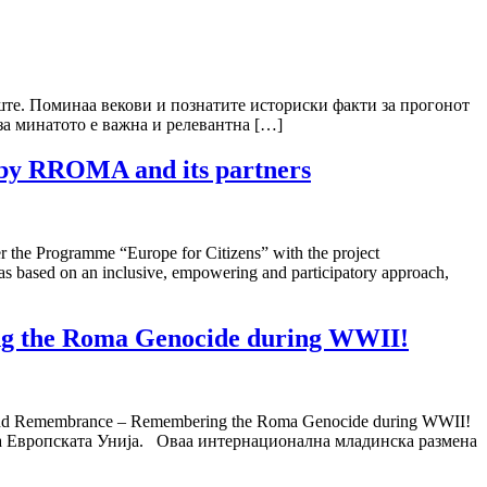
иште. Поминаа векови и познатите историски факти за прогонот
за минатото е важна и релевантна […]
by RROMA and its partners
 the Programme “Europe for Citizens” with the project
sed on an inclusive, empowering and participatory approach,
g the Roma Genocide during WWII!
nd Remembrance – Remembering the Roma Genocide during WWII!
 на Европската Унија. Оваа интернационална младинска размена