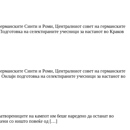
германските Синти и Роми, Централниот совет на германските
 Подготовка на селектираните учесници за настанот во Краков
германските Синти и Роми, Централниот совет на германските
: Онлајн подготовка на селектираните учесници за настанот во
затворениците на кампот им беше наредено да останат во
ужени со ништо повеќе од […]