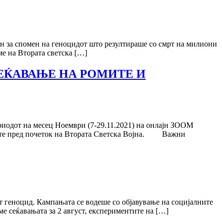
 ден за спомен на геноцидот што резултираше со смрт на милиони
ме на Втората светска […]
А СЕЌАВАЊЕ НА РОМИТЕ И
иодот на месец Ноември (7-29.11.2021) на онлајн ЗООМ
омите пред почеток на Втората Светска Војна. Важни
геноцид. Кампањата се водеше со објавување на социјалните
ме сеќавањата за 2 август, експериментите на […]