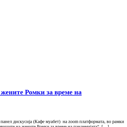
 жените Ромки за време на
н панел дискусија (Кафе муабет) на zoom платформата, во рамки
звиците на жените Ромки за време на пандемијата“. […]