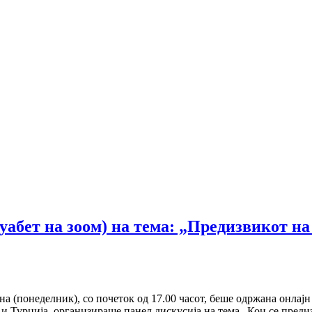
уабет на зоом) на тема: „Предизвикот на
а (понеделник), со почеток од 17.00 часот, беше одржана онлај
 и Турција, организираше панел дискусија на тема „Кои се преди