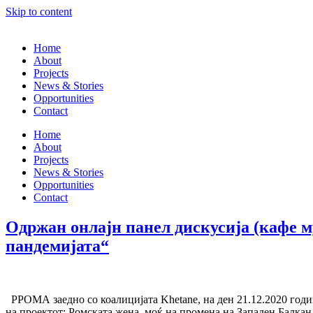
Skip to content
Home
About
Projects
News & Stories
Opportunities
Contact
Home
About
Projects
News & Stories
Opportunities
Contact
Одржан онлајн панел дискусија (кафе м
пандемијата“
РРОМА заедно со коалицијата Khetane, на ден 21.12.2020 годин
на проектот: Ромската жена, моќ на промена на Западен Балкан