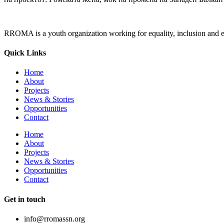
RROMA is a youth organization working for equality, inclusion and e
Quick Links
Home
About
Projects
News & Stories
Opportunities
Contact
Home
About
Projects
News & Stories
Opportunities
Contact
Get in touch
info@rromassn.org