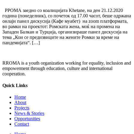
РРОМА заедно со коалицијата Khetane, на ден 21.12.2020
година (понеделник), со почеток од 17.00 часот, беше одржана
онлајн панел дискусија (Кафе муабет) на zoom платформата,
во рамки на проектот: Ромската жена, моќ на промена на
Западен Балкан и Турција, организираше панел дискусија на
тема „Кои се предизвиците на жените Ромки за време на
пандемијата“. […]
RROMA is a youth organization working for equality, inclusion and
empowerment through education, culture and international
cooperation.
Quick Links
Home
About
Projects
News & Stories
Opportunities
Contact