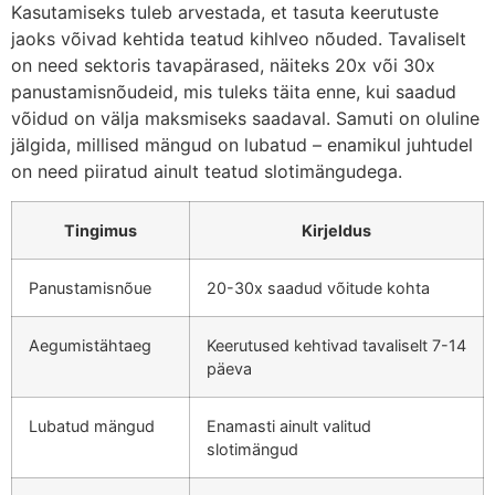
Kasutamiseks tuleb arvestada, et tasuta keerutuste
jaoks võivad kehtida teatud kihlveo nõuded. Tavaliselt
on need sektoris tavapärased, näiteks 20x või 30x
panustamisnõudeid, mis tuleks täita enne, kui saadud
võidud on välja maksmiseks saadaval. Samuti on oluline
jälgida, millised mängud on lubatud – enamikul juhtudel
on need piiratud ainult teatud slotimängudega.
Tingimus
Kirjeldus
Panustamisnõue
20-30x saadud võitude kohta
Aegumistähtaeg
Keerutused kehtivad tavaliselt 7-14
päeva
Lubatud mängud
Enamasti ainult valitud
slotimängud