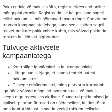
Paku endale võimalust võita, registreerides end online-
mänguplatvormile. Registreerimise käigus saad sageli
erilisi pakkumisi, mis hõlmavad tasuta ringe. Soovitame
tutvuda kampaaniate lehega, kuna see sisaldab sageli
teavet nutikate pakkumiste kohta, mis võivad pakkuda
rohkem kui lihtsalt algboonust.
Tutvuge aktiivsete
kampaaniatega
Kontrollige iganädalasi ja kuukampaaniaid.
Liituge uudiskirjaga, et saada teateid uutest
pakkumistest.
Osalege erisündmustel, mida platvorm korraldab.
Iga päev võivad mängijad avastada uusi võimalusi,
seega olge tegevuses aktiivne. Suunatud pakkumised ja
ajaliselt piiratud üritused on näide sellest, kuidas tõsta
oma kontotähtsust ja saada veelgi rohkem eeliseid.