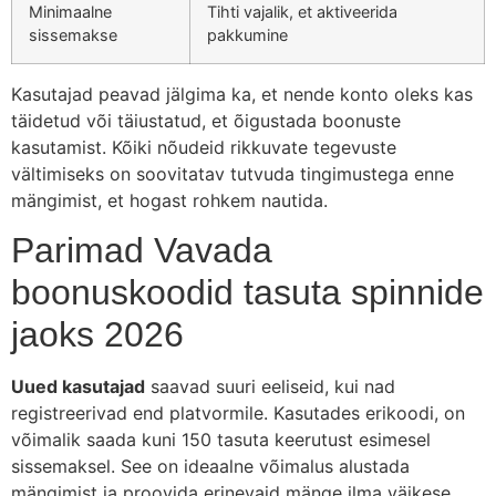
Minimaalne
Tihti vajalik, et aktiveerida
sissemakse
pakkumine
Kasutajad peavad jälgima ka, et nende konto oleks kas
täidetud või täiustatud, et õigustada boonuste
kasutamist. Kõiki nõudeid rikkuvate tegevuste
vältimiseks on soovitatav tutvuda tingimustega enne
mängimist, et hogast rohkem nautida.
Parimad Vavada
boonuskoodid tasuta spinnide
jaoks 2026
Uued kasutajad
saavad suuri eeliseid, kui nad
registreerivad end platvormile. Kasutades erikoodi, on
võimalik saada kuni 150 tasuta keerutust esimesel
sissemaksel. See on ideaalne võimalus alustada
mängimist ja proovida erinevaid mänge ilma väikese