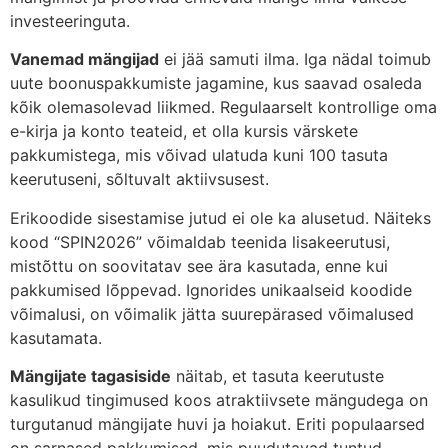
investeeringuta.
Vanemad mängijad
ei jää samuti ilma. Iga nädal toimub
uute boonuspakkumiste jagamine, kus saavad osaleda
kõik olemasolevad liikmed. Regulaarselt kontrollige oma
e-kirja ja konto teateid, et olla kursis värskete
pakkumistega, mis võivad ulatuda kuni 100 tasuta
keerutuseni, sõltuvalt aktiivsusest.
Erikoodide sisestamise jutud ei ole ka alusetud. Näiteks
kood “SPIN2026” võimaldab teenida lisakeerutusi,
mistõttu on soovitatav see ära kasutada, enne kui
pakkumised lõppevad. Ignorides unikaalseid koodide
võimalusi, on võimalik jätta suurepärased võimalused
kasutamata.
Mängijate tagasiside
näitab, et tasuta keerutuste
kasulikud tingimused koos atraktiivsete mängudega on
turgutanud mängijate huvi ja hoiakut. Eriti populaarsed