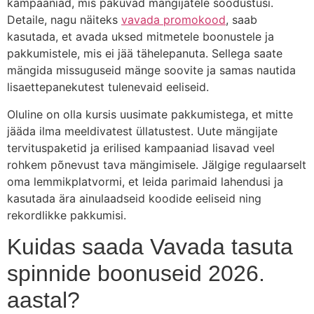
kampaaniad, mis pakuvad mängijatele soodustusi.
Detaile, nagu näiteks
vavada promokood
, saab
kasutada, et avada uksed mitmetele boonustele ja
pakkumistele, mis ei jää tähelepanuta. Sellega saate
mängida missuguseid mänge soovite ja samas nautida
lisaettepanekutest tulenevaid eeliseid.
Oluline on olla kursis uusimate pakkumistega, et mitte
jääda ilma meeldivatest üllatustest. Uute mängijate
tervituspaketid ja erilised kampaaniad lisavad veel
rohkem põnevust tava mängimisele. Jälgige regulaarselt
oma lemmikplatvormi, et leida parimaid lahendusi ja
kasutada ära ainulaadseid koodide eeliseid ning
rekordlikke pakkumisi.
Kuidas saada Vavada tasuta
spinnide boonuseid 2026.
aastal?