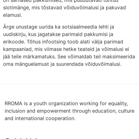
on sarnased pakkumised, mis puudutavad tuntud
slotimänge, mis tõstavad võiduvõimalusi ja pakuvad
elamusi.
Ärge unustage uurida ka sotsiaalmeedia lehti ja
uudiskirju, kus jagatakse parimaid pakkumisi ja
erikoode. Tõhus infootsing toob alati välja parimad
kampaaniad, mis viimase hetke teateid ja võimalusi ei
jää teile märkamatuks. See võimaldab teil maksimeerida
oma mänguelamust ja suurendada võiduvõimalusi.
RROMA is a youth organization working for equality,
inclusion and empowerment through education, culture
and international cooperation.