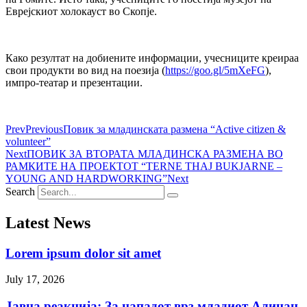
Еврејскиот холокауст во Скопје.
Како резултат на добиените информации, учесниците креираа
свои продукти во вид на поезија (
https://goo.gl/5mXeFG
),
импро-театар и презентации.
Prev
Previous
Повик за младинската размена “Active citizen &
volunteer”
Next
ПОВИК ЗА ВТОРАТА МЛАДИНСКА РАЗМЕНА ВО
РАМКИТЕ НА ПРОЕКТОТ “TERNE THAJ BUKJARNE –
YOUNG AND HARDWORKING”
Next
Search
Latest News
Lorem ipsum dolor sit amet
July 17, 2026
Јавна реакција: Зa нападот врз младиот Алиџан