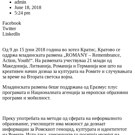
admin
June 18, 2018
5:24 pm
Facebook
Twitter
LinkedIn
Од 9 до 15 јуни 2018 година во хотел Кратис, Кратово се
оддржа младинската размена „ROMANY – Remembrance,
Action, Youth!“. На размената учествуваа 21 млади од
Македонија, Литванија, Романија и Германија кои што на
креативен начин дознаа за културата на Ромите и случувањата
за време на Втората светска војна.
Младинската размена беше поддржана од Еразмус плус
програмата и Националната агенција за европски образовни
програми и мобилност.
Преку употребата на методи од сферата на неформалното
образование, учесниците има можност да дознаат
информации за Ромскиот геноцид, културата и идентитетот
на Ромите. Исто така, учесниците го посетија музејот на