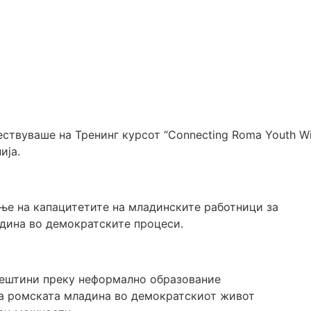
чествуваше на Тренинг курсот “Connecting Roma Youth W
ија.
ење на капацитетите на младинските работници за
дина во демократските процеси.
вештини преку неформално образование
на ромската младина во демократскиот живот