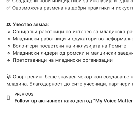
✅ Создадени нови иницијативи за инклузија и една
✅ Овозможена размена на добри практики и искуст
👥
Учество земаа:
🔹 Социјални работници со интерес за младинска ра
🔹 Младински работници и едукатори во неформалн
🔹 Волонтери посветени на инклузијата на Ромите
🔹 Младински лидери од ромски и малцински заедн
🔹 Претставници на младински организации
🚀 Овој тренинг беше значаен чекор кон создавање 
младина. Благодарност до сите учесници, партнери
PREVIOUS
Foll