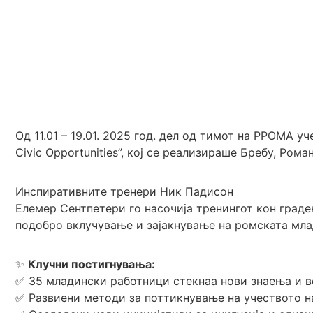
Од 11.01 – 19.01. 2025 год. дел од тимот на РРОМА у
Civic Opportunities”, кој се реализираше Бребу, Роман
Инспиративните тренери Ник Падисон
Елемер Сентпетери го насочија тренингот кон град
подобро вклучување и зајакнување на ромската мла
✨
Клучни постигнувања:
✅ 35 младински работници стекнаа нови знаења и 
✅ Развиени методи за поттикнување на учеството 