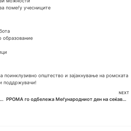
кви можности
ва помеѓу учесниците
бота
о образование
ици
на поинклузивно општество и зајакнување на ромската
 и поддржувачи!
NEXT
ow-up активност како дел од “My Voice Matters” проектот
РРОМА го одбележа Меѓународниот ден на сеќавање на Холокаустот