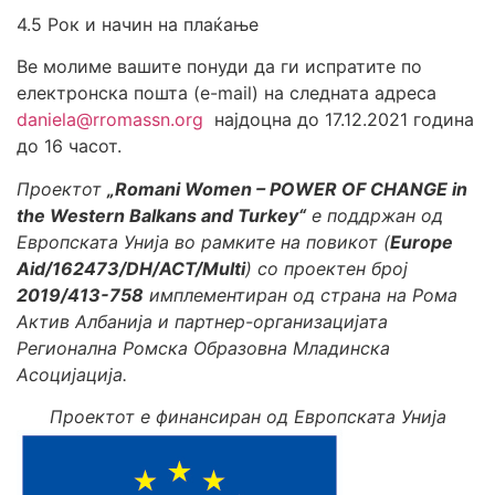
4.5 Рок и начин на плаќање
Ве молиме вашите понуди да ги испратите по
електронска пошта (e-mail) на следната адреса
daniela@rromassn.org
најдоцна до 17.12.2021 година
до 16 часот.
Проектот
„Romani Women – POWER OF CHANGE in
the Western Balkans and Turkey“
е поддржан од
Европската Унија во рамките на повикот (
Europe
Aid/162473/DH/ACT/Multi
) со проектен број
2019/413-758
имплементиран од страна на Рома
Актив Албанија и партнер-организацијата
Регионална Ромска Образовна Младинска
Асоцијација.
Проектот е финансиран од Европската Унија