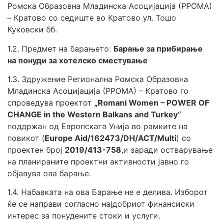
Ромска Образовна Младинска Асоцијација (РРОМА)
– Кратово со седиште во Кратово ул. Тошо
Куковски бб.
1.2. Предмет на барањето:
Барање за прибирање
на понуди за хотелско сместување
1.З. Здружение Регионална Ромска Образовна
Младинска Асоцијација (РРОМА) – Кратово го
спроведува проектот
„Romani Women – POWER OF
CHANGE in the Western Balkans and Turkey“
поддржан од Европската Унија во рамките на
повикот (
Europe Aid/162473/DH/ACT/Multi
) со
проектен број
2019/413-758
,и заради остварување
на планираните проектни активности јавно го
објавува ова барање.
1.4. Набавката на ова Барање не е делива. Изборот
ќе се направи согласно најдобриот финансиски
интерес за понудените стоки и услуги.