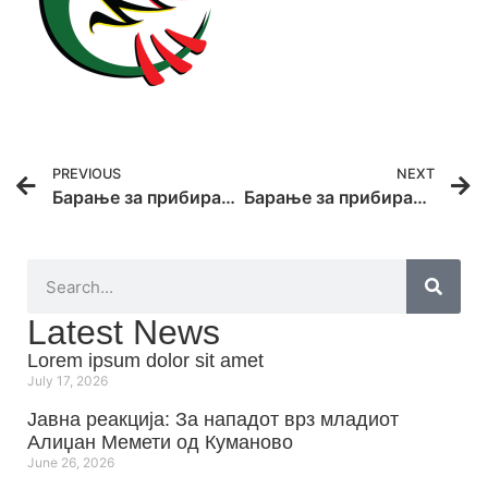
PREVIOUS
NEXT
Барање за прибирање на понуди за угостителски услуги за одржување обука
Барање за прибирање на понуди за хотелско сместување
Latest News
Lorem ipsum dolor sit amet
July 17, 2026
Јавна реакција: Зa нападот врз младиот
Алиџан Мемети од Куманово
June 26, 2026