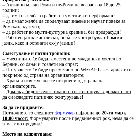
– Активни млади Роми и не-Роми на возраст од 18 до 25
години;
– да имаат желба за работа на уметнички перформанс;
– да имаат желба да споделуваат знаење и научат повеќе за
Ромската култура;
– да работат во мулти-културна средина, без предрасуди!
– Работен јазик е англиски, но ќе се употребуваат Ромски
јазик, како и останати ех-ју јазици!
Сместување и патни трошоци:
– Учесниците ќе бидат сместени во младински хостел во
Берлин, со бањи и тоалети на спрат;
– Патувањето ќе биде пресметано по WizzAir basic тарифата и
покриено од страна на организаторите;
– Храна и освежување се покриени од страна на
организаторите.
–
Доколку, бидете селектирани на вас останува задолжително
да си извадите патничко осигурување!
За да се пријавите:
Потполнете го следниот
формулар
најдоцна до
20
-ти март,
18:00 часот!
Формуларите после предвидениот рок, нема да се
земаат во предвид!
Место на оддржување: