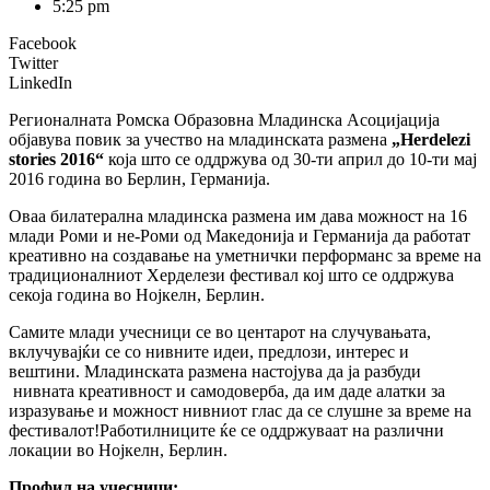
5:25 pm
Facebook
Twitter
LinkedIn
Регионалната Ромска Образовна Младинска Асоцијација
објавува повик за учество на младинската размена
„Herdelezi
stories 2016“
која што се оддржува од 30-ти април до 10-ти мај
2016 година во Берлин, Германија.
Оваа билатерална младинска размена им дава можност на 16
млади Роми и не-Роми од Македонија и Германија да работат
креативно на создавање на уметнички перформанс за време на
традиционалниот Херделези фестивал кој што се оддржува
секоја година во Нојкелн, Берлин.
Самите млади учесници се во центарот на случувањата,
вклучувајќи се со нивните идеи, предлози, интерес и
вештини. Младинската размена настојува да ја разбуди
нивната креативност и самодоверба, да им даде алатки за
изразување и можност нивниот глас да се слушне за време на
фестивалот!Работилниците ќе се оддржуваат на различни
локации во Нојкелн, Берлин.
Профил на учесници: