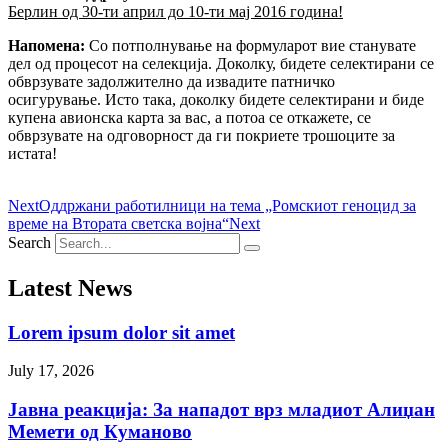
Берлин од 30-ти април до 10-ти мај 2016 година!
Напомена:
Со потполнување на формуларот вие станувате
дел од процесот на селекција. Доколку, бидете селектирани се
обврзувате задолжително да извадите патничко
осигурување. Исто така, доколку бидете селектирани и биде
купена авионска карта за вас, а потоа се откажете, се
обврзувате на одговорност да ги покриете трошоците за
истата!
Next
Оддржани работилници на тема „Ромскиот геноцид за
време на Втората светска војна“
Next
Search
Latest News
Lorem ipsum dolor sit amet
July 17, 2026
Јавна реакција: Зa нападот врз младиот Алиџан
Мемети од Куманово