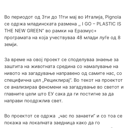
Во периодот од 3ти до 11ти мај во Италија, Pignola
се одржа младинската размена ,, I GO – PLASTIC IS
THE NEW GREEN” во рамки на Еразмус+
програмата на која учествуваа 48 млади луѓе од 8
земји.
За време на овој проект се споделуваа знаење за
заштита на животната средина со намалување на
нивото на загадување направено од самите нас, со
специфична цел „Рециклирај“. Во текот на проектот
се анализираа феномени на загадување во светот и
главните цели што ЕУ сака да ги постигне за да
направи поодржлив свет.
Во проектот се одржа „час по занаети“ и со тоа се
покажа на локалната заедница како да го