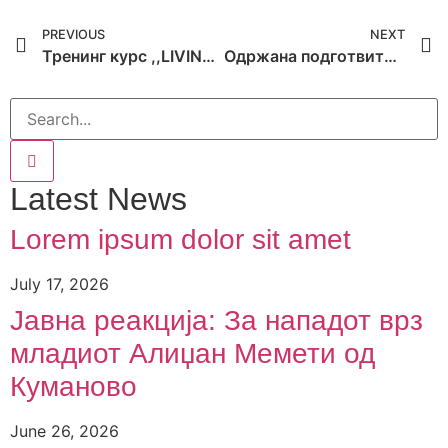
PREVIOUS
NEXT
Тренинг курс ,,LIVING TOGETHER-BREAKING HATE” во Шпанија
Одржана подготвителна средба во рамките на 2ри август – Dikh He Na Bister
Latest News
Lorem ipsum dolor sit amet
July 17, 2026
Јавна реакција: Зa нападот врз
младиот Алиџан Мемети од
Куманово
June 26, 2026