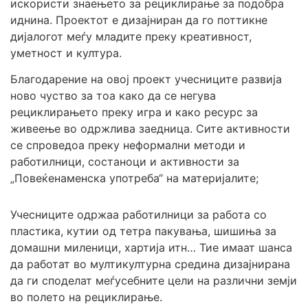
искористи знаењето за рециклирање за подобра
иднина. Проектот е дизајниран да го поттикне
дијалогот меѓу младите преку креативност,
уметност и култура.
Благодарение на овој проект учесниците развија
ново чуство за тоа како да се негува
рециклирањето преку игра и како ресурс за
живеење во одржлива заедница. Сите активности
се спроведоа преку неформални методи и
работилници, состаноци и активности за
„Повеќенаменска употреба“ на материјалите;
Учесниците одржаа работилници за работа со
пластика, кутии од тетра пакувања, шишиња за
домашни миленици, хартија итн… Тие имаат шанса
да работат во мултикултурна средина дизајнирана
да ги споделат меѓусебните цели на различни земји
во полето на рециклирање.