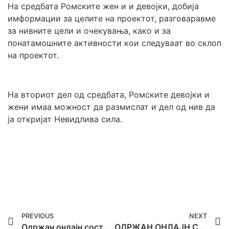
На средбата Ромските жен и и девојки, добија
имформации за целите на проектот, разговаравме
за нивните цели и очекувања, како и за
понатамошните активности кои следуваат во склоп
на проектот.
На вториот дел од средбата, Ромските девојки и
жени имаа можност да размислат и дел од нив да
ја откријат Невидлива сила.
PREVIOUS
NEXT
Одржан онлајн состанок во рамките на проектот ,,Invisible Power”.
ОДРЖАН ОНЛАЈН СОСТАНОК ВО РАМКИТЕ НА ПРОЕКТОТ “THE OTHER SCHOOL OF POLITICS“