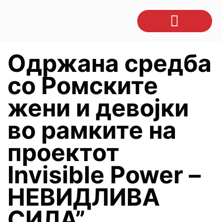
Одржана средба
со Ромските
жени и девојки
во рамките на
проектот
Invisible Power –
НЕВИДЛИВА
СИЛА”