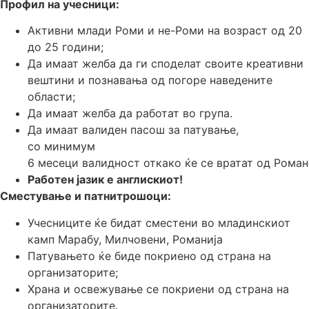
Профил на учесници:
Активни млади Роми и не-Роми на возраст од 20
до 25 години;
Да имаат желба да ги споделат своите креативни
вештини и познавања од погоре наведените
области;
Да имаат желба да работат во група.
Да имаат валиден пасош за патување,
со минимум
6 месеци валидност откако ќе се вратат од Роман
Работен јазик е англискиот!
Сместување и патнитрошоци:
Учесниците ќе бидат сместени во младинскиот
камп Марабу, Милчовени, Романија
Патувањето ќе биде покриено од страна на
организаторите;
Храна и освежување се покриени од страна на
организаторите.