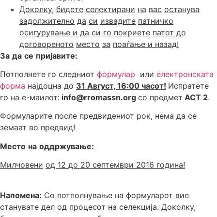
Доколку,
бидете
селектирани
на
вас
останува
задолжително
да
си
извадите
патничко
осигурување и да
си
го
покриете
патот
до
договореното
место
за
поаѓање и назад!
За
да
се
пријавите:
Потполнете го следниот
формулар
или
електронската
форма
најдоцна до
31 Август, 16:00 часот!
Испратете
го на е-маилот:
info@rromassn.org
со предмет
ACT 2
.
Формуларите после предвидениот рок, нема да се
земаат во предвид!
Место
на
оддржување:
Милчовени
од 12 до
20 септември
2016 година!
Напомена:
Со потполнување на формуларот вие
станувате дел од процесот на селекција. Доколку,