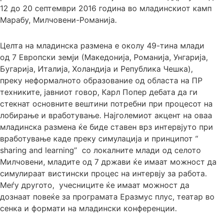
12 до 20 септември 2016 година во младинскиот камп
Марабу, Милчовени-Романија.
Целта на младинска размена е околу 49-тина млади
од 7 Европски земји (Македонија, Романија, Унгарија,
Бугарија, Италија, Холандија и Република Чешка),
преку неформалното образование од областа на ПР
техниките, јавниот говор, Карл Попер дебата да ги
стекнат основните вештини потребни при процесот на
лобирање и вработување. Најголемиот акцент на оваа
младинска размена ќе биде ставен врз интервјуто при
вработување каде преку симулација и принципот “
sharing and learning” со локалните млади од селото
Милчовени, младите од 7 држави ќе имаат можност да
симулираат вистински процес на интервју за работа.
Меѓу другото, учесниците ќе имаат можност да
дознаат повеќе за програмата Еразмус плус, театар во
сенка и формати на младински конференции.