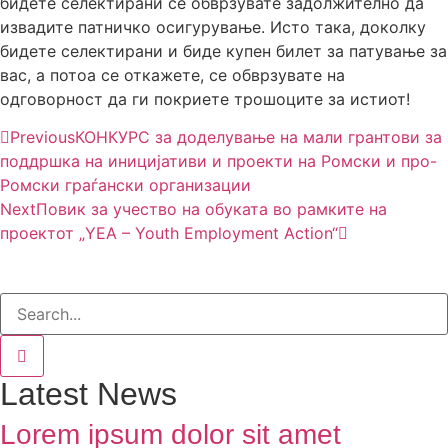
бидете селектирани се обврзувате задолжително да
извадите патничко осигурување. Исто така, доколку
бидете селектирани и биде купен билет за патување за
вас, а потоа се откажете, се обврзувате на
одговорност да ги покриете трошоците за истиот!
Previous
КОНКУРС за доделување на мали грантови за
поддршка на иницијативи и проекти на Ромски и про-
Ромски граѓански организации
Next
Повик за учество на обуката во рамките на
проектот „YEA – Youth Employment Action“
Latest News
Lorem ipsum dolor sit amet