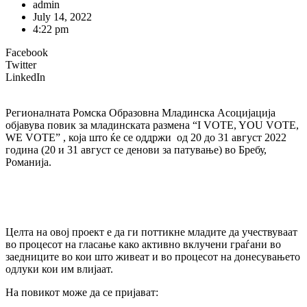
admin
July 14, 2022
4:22 pm
Facebook
Twitter
LinkedIn
Регионалната Ромска Образовна Младинска Асоцијација
објавува повик за младинската размена “I VOTE, YOU VOTE,
WE VOTE” , која што ќе се оддржи од 20 до 31 август 2022
година (20 и 31 август се денови за патување) во Бребу,
Романија.
Целта на овој проект е да ги поттикне младите да учествуваат
во процесот на гласање како активно вклучени граѓани во
заедниците во кои што живеат и во процесот на донесувањето
одлуки кои им влијаат.
На повикот може да се пријават: