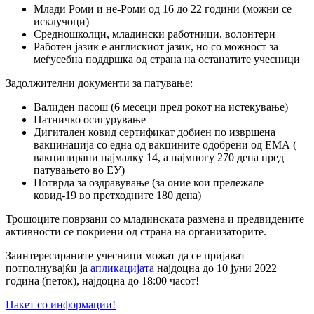
Млади Роми и не-Роми од 16 до 22 години (можни се
исклучоци)
Средношколци, младински работници, волонтери
Работен јазик е англискиот јазик, но со можност за
меѓусебна поддршка од страна на останатите учесници
Задолжителни документи за патување:
Валиден пасош (6 месеци пред рокот на истекување)
Патничко осигурување
Дигитален ковид сертификат добиен по извршена
вакцинација со една од вакцините одобрени од ЕМА (
вакцинирани најмалку 14, а најмногу 270 дена пред
патувањето во ЕУ)
Потврда за оздравување (за оние кои прележале
ковид-19 во претходните 180 дена)
Трошоците поврзани со младинската размена и предвидените
активности се покриени од страна на организаторите.
Заинтересираните учесници можат да се пријават
потполнувајќи ја
апликацијата
најдоцна до 10 јуни 2022
година (петок), најдоцна до 18:00 часот!
Пакет со информации!