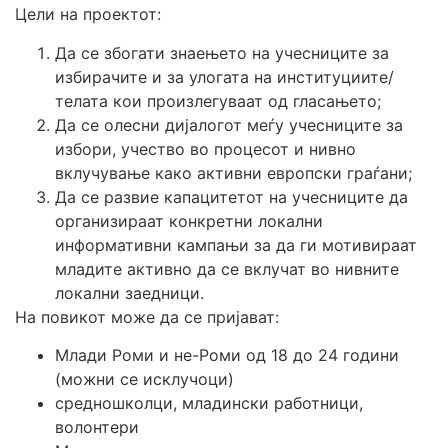
Цели на проектот:
Да се збогати знаењето на учесниците за
избирачите и за улогата на институциите/
телата кои произлегуваат од гласањето;
Да се олесни дијалогот меѓу учесниците за
избори, учество во процесот и нивно
вклучување како активни европски граѓани;
Да се развие капацитетот на учесниците да
организираат конкретни локални
информативни кампањи за да ги мотивираат
младите активно да се вклучат во нивните
локални заедници.
На повикот може да се пријават:
Млади Роми и не-Роми од 18 до 24 години
(можни се исклучоци)
средношколци, младински работници,
волонтери