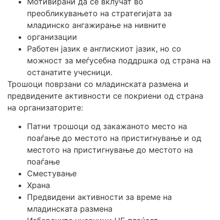
Mотивирани да се вклучат во
преобликувањето на стратегијата за
младинско ангажирање на нивните
организации
Работен јазик е англискиот јазик, но со
можност за меѓусебна поддршка од страна на
останатите учесници.
Трошоци поврзани со младинската размена и
предвидените активности се покриени од страна
на организаторите:
Патни трошоци од закажаното место на
поаѓање до местото на пристигнување и од
местото на пристигнување до местото на
поаѓање
Сместување
Храна
Предвидени активности за време на
младинската размена