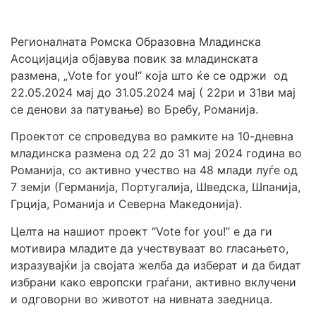
Регионалната Ромска Образовна Младинска
Асоцијација објавува повик за младинската
размена, „Vote for you!“ која што ќе се одржи од
22.05.2024 мај до 31.05.2024 мај ( 22ри и 31ви мај
се денови за патување) во Бребу, Романија.
Проектот се спроведува во рамките на 10-дневна
младинска размена од 22 до 31 мај 2024 година во
Романија, со активно учество на 48 млади луѓе од
7 земји (Германија, Португалија, Шведска, Шпанија,
Грција, Романија и Северна Македонија).
Целта на нашиот проект “Vote for you!” е да ги
мотивира младите да учествуваат во гласањето,
изразувајќи ја својата желба да изберат и да бидат
избрани како европски граѓани, активно вклучени
и одговорни во животот на нивната заедница.