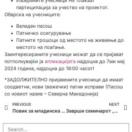
Изберените учесници НЕ плаќаат
партиципација за учество на проектот.
Обврска на учесниците:
Валиден пасош
Патничко осигурување
Патните трошоци од местото на живеење до
местото на поаѓање.
Заинтересираните учесници можат да се пријават
потполнувајќи ја
апликацијата
најдоцна до 7ми мај
2024 година, најдоцна до 18:00 часот!
*ЗАДОЛЖИТЕЛНО пријавените учесници да имаат
соодветни, нови (важечки) патни исправи (Пасош
со новиот назив – Северна Македонија)
PREVIOUS
NEXT
Повик за младинска размена „My Next Job“
Заврши семинарот „ROMA YOUTH TOGETHER 2024“