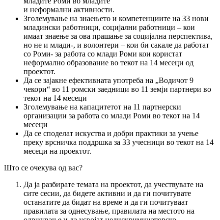
младите Роми во младите
и неформални активности.
Зголемување на знаењето и компетенциите на 33 нови
младински работници, социјални работници – кои
имаат знаење за ова прашање за социјална перспектива,
но не и млади-, и волонтери – кои би сакале да работат
со Роми- за работа со млади Роми кои користат
неформално образование во текот на 14 месеци од
проектот.
Да се зајакне ефективната употреба на „Водичот 9
чекори“ во 11 ромски заедници во 11 земји партнери во
текот на 14 месеци
Зголемување на капацитетот на 11 партнерски
организации за работа со млади Роми во текот на 14
месеци
Да се споделат искуства и добри практики за учење
преку врсничка поддршка за 33 учесници во текот на 14
месеци на проектот.
Што се очекува од вас?
Да ја разбирате темата на проектот, да учествувате на
сите сесии, да бидете активни и да ги почитувате
останатите да бидат на време и да ги почитуваат
правилата за однесување, правилата на местото на
одржување и да усвојат недискриминаторско