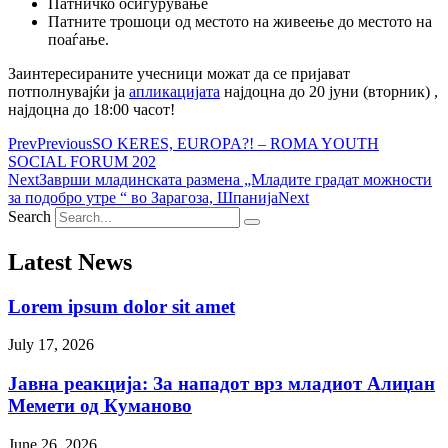
Патничко осигурување
Патните трошоци од местото на живеење до местото на
поаѓање.
Заинтересираните учесници можат да се пријават
потполнувајќи ја
апликацијата
најдоцна до 20 јуни (вторник) ,
најдоцна до 18:00 часот!
Prev
Previous
SO KERES, EUROPA?! – ROMA YOUTH
SOCIAL FORUM 202
Next
Заврши младинската размена „Младите градат можности
за подобро утре “ во Зарагоза, Шпанија
Next
Search
Latest News
Lorem ipsum dolor sit amet
July 17, 2026
Јавна реакција: Зa нападот врз младиот Алиџан
Мемети од Куманово
June 26, 2026