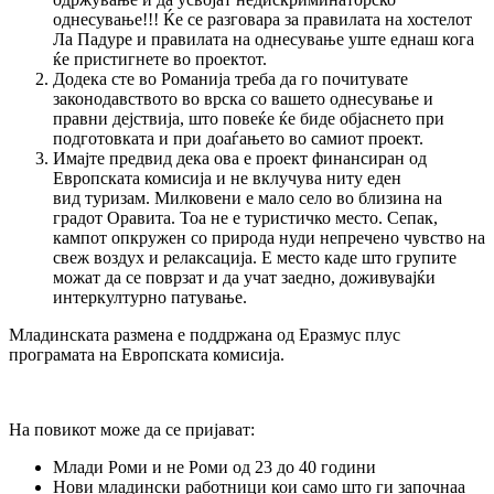
однесување!!! Ќе се разговара за правилата на хостелот
Ла Падуре и правилата на однесување уште еднаш кога
ќе пристигнете во проектот.
Додека сте во Романија треба да го почитувате
законодавството во врска со вашето однесување и
правни дејствија, што повеќе ќе биде објаснето при
подготовката и при доаѓањето во самиот проект.
Имајте предвид дека ова е проект финансиран од
Европската комисија и не вклучува ниту еден
вид туризам. Милковени е мало село во близина на
градот Оравита. Тоа не е туристичко место. Сепак,
кампот опкружен со природа нуди непречено чувство на
свеж воздух и релаксација. Е место каде што групите
можат да се поврзат и да учат заедно, доживувајќи
интеркултурно патување.
Младинската размена е поддржана од Еразмус плус
програмата на Европската комисија.
На повикот може да се пријават:
Млади Роми и не Роми од 23 до 40 години
Нови младински работници кои само што ги започнаа