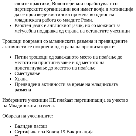
своите практики, Волонтери кои соработуваат со
партнерските организации кои имаат волја и мотивација
да се произведе вистинска промена во однос на
младинската работа со младите Роми.
Работен јазик е англискиот јазик, но со можност за
меѓусебна поддршка од страна на останатите учесници
Трошоци поврзани со младинската размена и предвидените
активности се покриени од страна на организаторите:
Патни трошоци од закажаното место на поаѓање до
местото на пристигнување и од местото на
пристигнување до местото на поаѓање
Сместување
Храна
Предвидени активности за време на младинската
размена
Изберените учесници НЕ плаќаат партиципација за учество
на Младинската размена.
Обврска на учесниците:
Валиден пасош
Сертификат за Ковид 19 Вакцинација