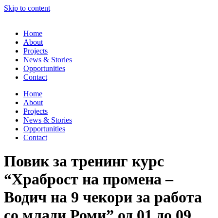
Skip to content
Home
About
Projects
News & Stories
Opportunities
Contact
Home
About
Projects
News & Stories
Opportunities
Contact
Повик за тренинг курс
“Храброст на промена –
Водич на 9 чекори за работа
со млади Роми” од 01 до 09