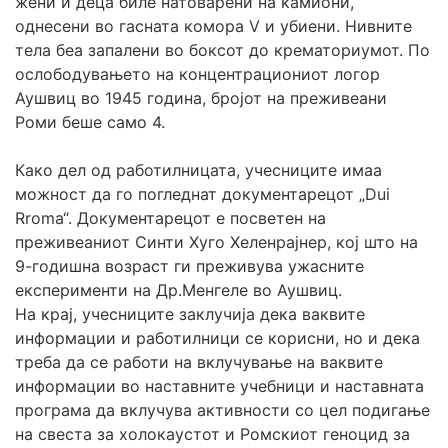
жени и деца биле натоварени на камиони,
однесени во гасната комора V и убиени. Нивните
тела беа запалени во боксот до крематориумот. По
ослободувањето на концентрациониот логор
Аушвиц во 1945 година, бројот на преживеани
Роми беше само 4.
Како дел од работилницата, учесниците имаа
можност да го погледнат документарецот „Dui
Rroma“. Документарецот е посветен на
преживеаниот Синти Хуго Хеленрајнер, кој што на
9-годишна возраст ги преживува ужасните
експерименти на Др.Менгеле во Аушвиц.
На крај, учесниците заклучија дека ваквите
информации и работилници се корисни, но и дека
треба да се работи на вклучување на ваквите
информации во наставните учебници и наставната
програма да вклучува активности со цел подигање
на свеста за холокаустот и Ромскиот геноцид за