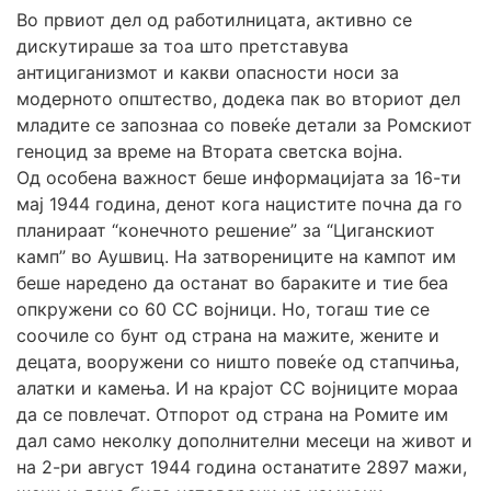
Во првиот дел од работилницата, активно се
дискутираше за тоа што претставува
антициганизмот и какви опасности носи за
модерното општество, додека пак во вториот дел
младите се запознаа со повеќе детали за Ромскиот
геноцид за време на Втората светска војна.
Од особена важност беше информацијата за 16-ти
мај 1944 година, денот кога нацистите почна да го
планираат “конечното решение” за “Циганскиот
камп” во Аушвиц. На затворениците на кампот им
беше наредено да останат во бараките и тие беа
опкружени со 60 СС војници. Но, тогаш тие се
соочиле со бунт од страна на мажите, жените и
децата, вооружени со ништо повеќе од стапчиња,
алатки и камења. И на крајот СС војниците мораа
да се повлечат. Отпорот од страна на Ромите им
дал само неколку дополнителни месеци на живот и
на 2-ри август 1944 година останатите 2897 мажи,