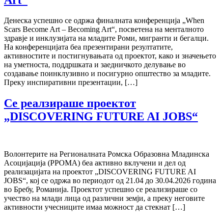
Денеска успешно се одржа финалната конференција „When
Scars Become Art – Becoming Art“, посветена на менталното
здравје и инклузијата на младите Роми, мигранти и бегалци.
На конференцијата беа презентирани резултатите,
активностите и постигнувањата од проектот, како и значењето
на уметноста, поддршката и заедничкото делување во
создавање поинклузивно и посигурно општество за младите.
Преку инспиративни презентации, […]
Се реалзираше проектот
„DISCOVERING FUTURE AI JOBS“
Волонтерите на Регионалната Ромска Образовна Младинска
Асоцијација (РРОМА) беа активно вклучени и дел од
реализацијата на проектот „DISCOVERING FUTURE AI
JOBS“, кој се одржа во периодот од 21.04 до 30.04.2026 година
во Бребу, Романија. Проектот успешно се реализираше со
учество на млади лица од различни земји, а преку неговите
активности учесниците имаа можност да стекнат […]