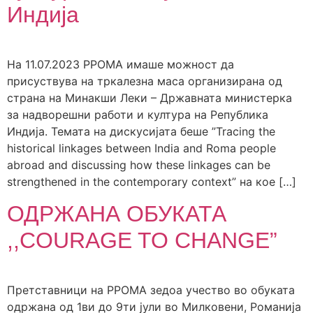
Индија
На 11.07.2023 РРОМА имаше можност да
присуствува на тркалезна маса организирана од
страна на Минакши Леки – Државната министерка
за надворешни работи и култура на Република
Индија. Темата на дискусијата беше ”Tracing the
historical linkages between India and Roma people
abroad and discussing how these linkages can be
strengthened in the contemporary context” на кое […]
ОДРЖАНА ОБУКАТА
,,COURAGE TO CHANGE”
Претставници на РРОМА зедоа учество во обуката
одржана од 1ви до 9ти јули во Милковени, Романија