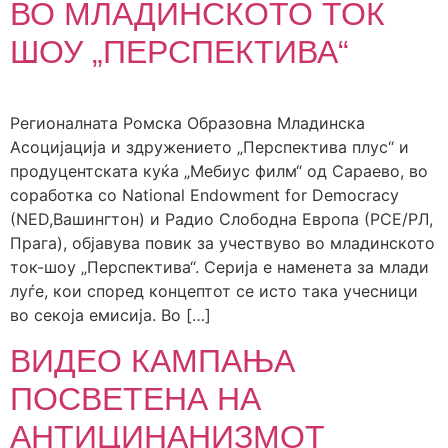
ВО МЛАДИНСКОТО ТОК
ШОУ „ПЕРСПЕКТИВА“
Регионалната Ромска Образовна Младинска
Асоцијација и здружението „Перспектива плус“ и
продуцентската куќа „Мебиус филм“ од Сараево, во
соработка со National Endowment for Democracy
(NED,Вашингтон) и Радио Слободна Европа (РСЕ/РЛ,
Прага), објавува повик за учествуво во младинското
ток-шоу „Перспектива“. Cерија е наменета за млади
луѓе, кои според концептот се исто така учесници
во секоја емисија. Во […]
ВИДЕО КАМПАЊА
ПОСВЕТЕНА НА
АНТИЦИНАНИЗМОТ