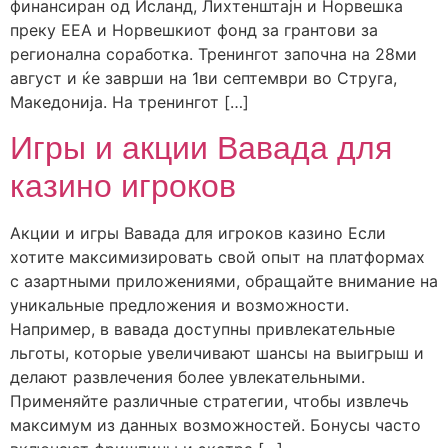
финансиран од Исланд, Лихтенштајн и Норвешка
преку ЕЕА и Норвешкиот фонд за грантови за
регионална соработка. Тренингот започна на 28ми
август и ќе заврши на 1ви септември во Струга,
Македонија. На тренингот […]
Игры и акции Вавада для
казино игроков
Акции и игры Вавада для игроков казино Если
хотите максимизировать свой опыт на платформах
с азартными приложениями, обращайте внимание на
уникальные предложения и возможности.
Например, в вавада доступны привлекательные
льготы, которые увеличивают шансы на выигрыш и
делают развлечения более увлекательными.
Применяйте различные стратегии, чтобы извлечь
максимум из данных возможностей. Бонусы часто