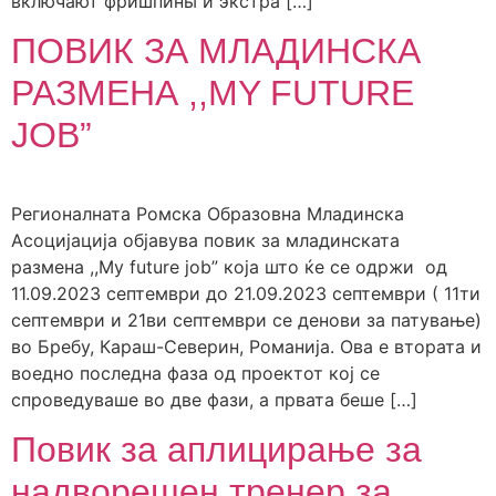
включают фришпины и экстра […]
ПОВИК ЗА МЛАДИНСКА
РАЗМЕНА ,,MY FUTURE
JOB”
Регионалната Ромска Образовна Младинска
Асоцијација објавува повик за младинската
размена ,,My future job” која што ќе се одржи од
11.09.2023 септември до 21.09.2023 септември ( 11ти
септември и 21ви септември се денови за патување)
во Бребу, Караш-Северин, Романија. Ова е втората и
воедно последна фаза од проектот кој се
спроведуваше во две фази, а првата беше […]
Повик за аплицирање за
надворешен тренер за