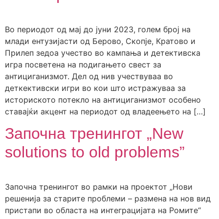
Во периодот од мај до јуни 2023, голем број на
млади ентузијасти од Берово, Скопје, Кратово и
Прилеп зедоа учество во кампања и детективска
игра посветена на подигањето свест за
антициганизмот. Дел од нив учествуваа во
деткективски игри во кои што истражуваа за
историското потекло на антициганизмот особено
ставајќи акцент на периодот од владеењето на […]
Започна тренингот „New
solutions to old problems”
Започна тренингот во рамки на проектот „Нови
решенија за старите проблеми – размена на нов вид
пристапи во областа на интеграцијата на Ромите“