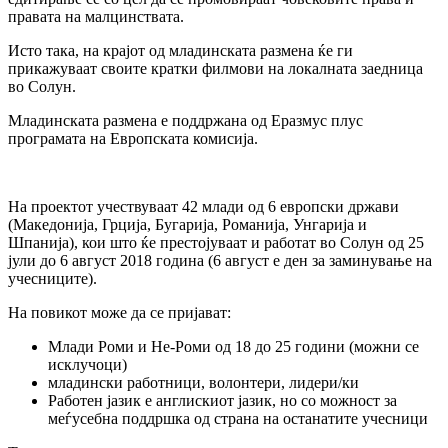
правата на малцинствата.
Исто така, на крајот од младинската размена ќе ги
прикажуваат своите кратки филмови на локалната заедница
во Солун.
Младинската размена е поддржана од Еразмус плус
програмата на Европската комисија.
На проектот учествуваат 42 млади од 6 европски држави
(Македонија, Грција, Бугарија, Романија, Унгарија и
Шпанија), кои што ќе престојуваат и работат во Солун од 25
јули до 6 август 2018 година (6 август е ден за заминување на
учесниците).
На повикот може да се пријават:
Млади Роми и Не-Роми од 18 до 25 години (можни се
исклучоци)
младински работници, волонтери, лидери/ки
Работен јазик е англискиот јазик, но со можност за
меѓусебна поддршка од страна на останатите учесници