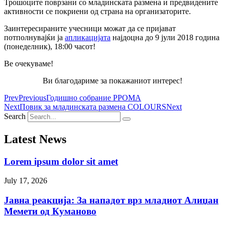
Трошоците поврзани со младинската размена и предвидените
активности се покриени од страна на организаторите.
Заинтересираните учесници можат да се пријават
потполнувајќи ја
апликацијата
најдоцна до 9 јули 2018 година
(понеделник), 18:00 часот!
Ве очекуваме!
Ви благодариме за покажаниот интерес!
Prev
Previous
Годишно собрание РРОМА
Next
Повик за младинската размена COLOURS
Next
Search
Latest News
Lorem ipsum dolor sit amet
July 17, 2026
Јавна реакција: Зa нападот врз младиот Алиџан
Мемети од Куманово