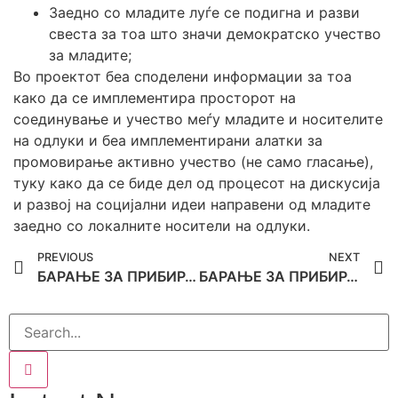
Заедно со младите луѓе се подигна и разви
свеста за тоа што значи демократско учество
за младите;
Во проектот беа споделени информации за тоа
како да се имплементира просторот на
соединување и учество меѓу младите и носителите
на одлуки и беа имплементирани алатки за
промовирање активно учество (не само гласање),
туку како да се биде дел од процесот на дискусија
и развој на социјални идеи направени од младите
заедно со локалните носители на одлуки.
PREVIOUS
NEXT
БАРАЊЕ ЗА ПРИБИРАЊЕ НА ПОНУДИ ЗА ХОТЕЛСКО СМЕСТУВАЊЕ
БАРАЊЕ ЗА ПРИБИРАЊЕ НА ПОНУДИ ЗА ПРЕВОЗ НА ПАТНИЦИ