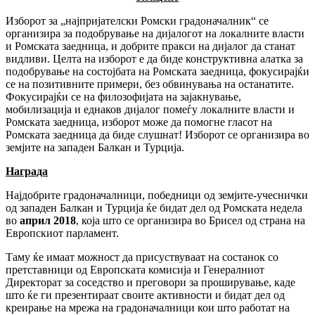
Изборот за „најпријателски Ромски градоначалник“ се
организира за подобрување на дијалогот на локалните власти
и Ромската заедница, и добрите пракси на дијалог да станат
видливи. Целта на изборот е да биде конструктивна алатка за
подобрување на состојбата на Ромската заедница, фокусирајќи
се на позитивните примери, без обвинувања на останатите.
Фокусирајќи се на филозофијата на зајакнување,
мобилизација и еднаков дијалог помеѓу локалните власти и
Ромската заедница, изборот може да помогне гласот на
Ромската заедница да биде слушнат! Изборот се организира во
земјите на западен Балкан и Турција.
Награда
Најдобрите градоначалници, победници од земјите-учеснички
од западен Балкан и Турција ќе бидат дел од Ромската недела
во
април 2018
, која што се организира во Брисел од страна на
Европскиот парламент.
Таму ќе имаат можност да присуствуваат на состанок со
претставници од Европската комисија и Генералниот
Директорат за соседство и преговори за проширување, каде
што ќе ги презентираат своите активности и бидат дел од
креирање на мрежа на градоначалници кои што работат на