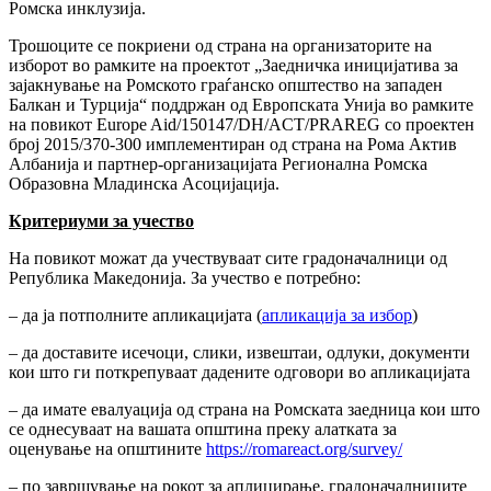
Ромска инклузија.
Трошоците се покриени од страна на организаторите на
изборот во рамките на проектот „Заедничка иницијатива за
зајакнување на Ромското граѓанско општество на западен
Балкан и Турција“ поддржан од Европската Унија во рамките
на повикот Europe Aid/150147/DH/ACT/PRAREG со проектен
број 2015/370-300 имплементиран од страна на Рома Актив
Албанија и партнер-организацијата Регионална Ромска
Образовна Младинска Асоцијација.
Критериуми за учество
На повикот можат да учествуваат сите градоначалници од
Република Македонија. За учество е потребно:
– да ја потполните апликацијата (
апликација за избор
)
– да доставите исечоци, слики, извештаи, одлуки, документи
кои што ги поткрепуваат дадените одговори во апликацијата
– да имате евалуација од страна на Ромската заедница кои што
се однесуваат на вашата општина преку алатката за
оценување на општините
https://romareact.org/survey/
– по завршување на рокот за аплицирање, градоначалниците