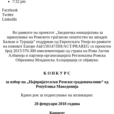
7:32 pm
Facebook
Twitter
LinkedIn
Во рамките на проектот „Заедничка иницијатива за
зајакнување на Ромското граѓанско општество на западен
Балкан и Турција“ поддржан од Европската Унија во рамките
на повикот Europe Aid/150147/DH/ACT/PRAREG со проектен
број 2015/370-300 имплементиран од страна на Рома Актив
Албанија и партнер-организацијата Регионална Ромска
Образовна Младинска Асоцијација се објавува:
К О Н К У Р С
за избор на „Најпријателски Ромски градоначалник“ од
Република Македонија
Краен рок за поднесување на апликации:
28 февруари 2018 година
Концепт