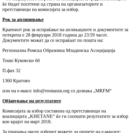
ќе бидат посетени од страна на организаторите и
претставници на комисијата за избор.
Рок за аплицирање
Краениот рок за испраќање на апликациите и документите за
поткрепа е 28 февруари 2018 година до 23:59 часот.
Документите можат да се испраќаат по пошта на:
Регионална Ромска Образовна Младинска Асоцијација
Тошо Куковски бб
П.фах 32
1360 Кратово
или на е-маил: info@rromassn.org со дознака „MRFM“
Објавување на резултатите
Комисијата за избор составена од претставници на
коалицијата „KHETANE“ ќе ги соопшти резултатите за избор
кон крајот на март 2018.
За прашања околу изборот можете да пишете на е-маилот: