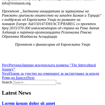
info@rromassn.org.
Проектот „Заедничка иницијатива за зајакнување на
Ромското граѓанско општество на западен Балкан и Турција“
е поддржан од Европската Унија во рамките на
повикот Europe Aid/150147/DH/ACT/PRAREG со проектен
број 2015/370-300 имплементиран од страна на Рома Актив
Албанија и партнер-организацијата Регионална Ромска
Образовна Младинска Асоцијација
Проектот е финансиран од Европската Унија
Prev
Previous
Заврши младинската размена “The Intercultural
Journey”
Next
Повик за учество на семинарот за застапување за млади
Роми во Брисел
Next
Search
Latest News
Lorem ipsum dolor sit amet