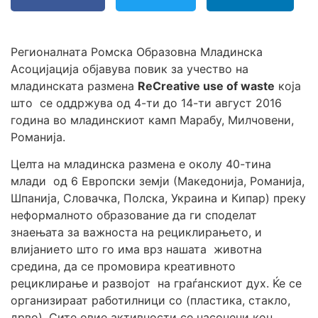
Регионалната Ромска Образовна Младинска
Асоцијација објавува повик за учество на
младинската размена
ReCreative use of waste
која
што се оддржува од 4-ти до 14-ти август 2016
година во младинскиот камп Марабу, Милчовени,
Романија.
Целта на младинска размена е околу 40-тина
млади од 6 Европски земји (Македонија, Романија,
Шпанија, Словачка, Полска, Украина и Кипар) преку
неформалното образование да ги споделат
знаењата за важноста на рециклирањето, и
влијанието што го има врз нашата животна
средина, да се промовира креативното
рециклирање и развојот на граѓанскиот дух. Ќе се
организираат работилници со (пластика, стакло,
дрво). Сите овие активности се насочени кон