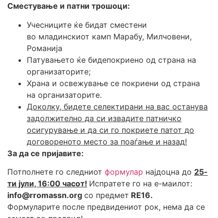
Сместување и патни трошоци:
Учесниците ќе бидат сместени
во младинскиот камп Марабу, Милчовени,
Романија
Патувањето ќе бидепокриено од страна на
организаторите;
Храна и освежување се покриени од страна
на организаторите.
Доколку, бидете селектирани на вас останува
задолжително да си извадите патничко
осигурување и да си го покриете патот до
договореното место за поаѓање и назад!
За да се пријавите:
Потполнете го следниот
формулар
најдоцна до
25-
ти ј
ули, 16:00 часот!
Испратете го на е-маилот:
info@rromassn.org
со предмет
RE16.
Формуларите после предвидениот рок, нема да се