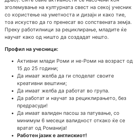
зголемување на културната свест на секој учесник
со користење на уметноста и дизајн и како тие,
тоа искуство да го пренесат во сопствената земја.
Преку работилници за рециклирање, младите ќе
научат како од ништо да создадат нешто.
Профил на учесници:
Активни млади Роми и не-Роми на возраст од
15 до 25 години;
Да имаат желба да ги споделат своите
креативни вештини;
Да имаат желба да работат во група.
Да работат и научат за рециклирањето, без
предрасуди!
Да имаат валиден пасош за патување, со
минимум 6 месеци валидност откако ќе се
вратат од Романија!
Работен јазик е англискиот!