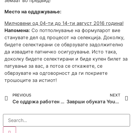
земаат во предвид!
Место на оддржување:
Милчовени од 04-ти до 14-ти август 2016 година!
Напомена:
Со потполнување на формуларот вие
станувате дел од процесот на селекција. Доколку,
бидете селектирани се обврзувате задолжително
да извадите патничко осигурување. Исто така,
доколку бидете селектирани и биде купен билет за
патување за вас, а потоа се откажете, се
обврзувате на одговорност да ги покриете
трошоците за истиот!
PREVIOUS
NEXT
Се оддржа работен состанок за формирање на коалиција во рамките на проектот поддржан од Европската комисија „Заедничка иницијатива за зајакнување на Ромското граѓанско општество на западен Балкан и Турција“
Заврши обуката Youth Empowerment, Action and Participation!