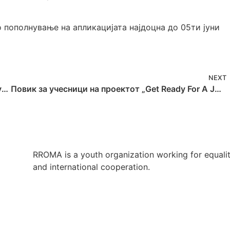
 пополнување на апликацијата најдоцна до 05ти јуни
NEXT
Повик за учесници на проектот “YouVoiC – Youth voices in colour: Art for democracy”
Повик за учесници на проектот „Get Ready For A Job”
RROMA is a youth organization working for equali
and international cooperation.