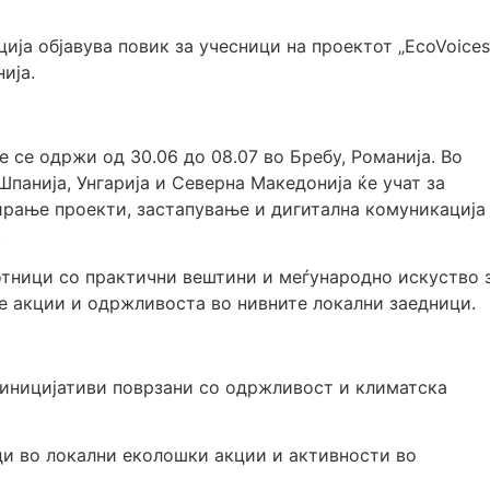
ја објавува повик за учесници на проектот „EcoVoices
ија.
е се одржи од 30.06 до 08.07 во Бребу, Романија. Во
Шпанија, Унгарија и Северна Македонија ќе учат за
ирање проекти, застапување и дигитална комуникација
.
отници со практични вештини и меѓународно искуство 
те акции и одржливоста во нивните локални заедници.
 иницијативи поврзани со одржливост и климатска
и во локални еколошки акции и активности во