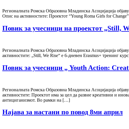
Регионалната Ромска Образовна Младинска Асоцијација објавува 
Опис на активностите: Проектот “Young Roma Girls for Change”
Повик за учесници на проектот „Still, 
Регионалната Ромска Образовна Младинска Асоцијација објавува 
активностите: „Still, We Rise“ е 6-дневен Erasmus+ тренинг ку
Повик за учесници „ Youth Action: Creat
Регионалната Ромска Образовна Младинска Асоцијација објавува
активностите: Проектот има за цел да развие креативни и инов
антициганизмот. Во рамки на […]
Најава за настани по повод 8ми април