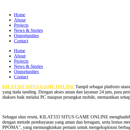
Skip
to
Home
content
About
Projects
News & Stories
Opportunities
Contact
Home
About
Projects
News & Stories
Opportunities
Contact
KILAT333 SITUS GAME ONLINE
Tampil sebagai platform ut
yang tiada tanding. Dengan akses aman dan layanan 24 jam, para pem
diakses baik melalui PC maupun perangkat mobile, memastikan setia
Sebagai situs resmi, KILAT333 SITUS GAME ONLINE menghadirkan b
dengan metode pembayaran yang aman dan beragam, serta bonus mena
РРОМА", yang memungkinkan pemain untuk mengeksplorasi berbagai