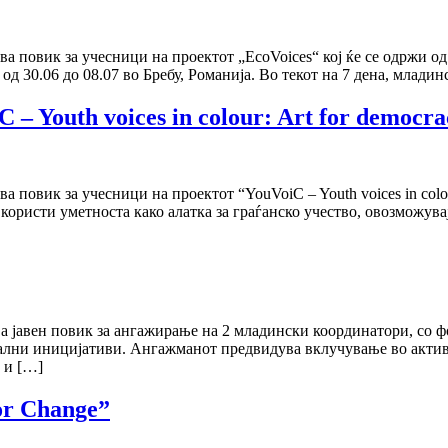
повик за учесници на проектот „EcoVoices“ кој ќе се одржи од 3
од 30.06 до 08.07 во Бребу, Романија. Во текот на 7 дена, млад
– Youth voices in colour: Art for democra
овик за учесници на проектот “YouVoiC – Youth voices in colour:
а користи уметноста како алатка за граѓанско учество, овозможу
овик за ангажирање на 2 младински координатори, со фокус 
ални иницијативи. Ангажманот предвидува вклучување во актив
 и […]
or Change”